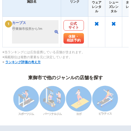
施設名
リンク
ウェア
シュー
タ
レンタ
ズレン
レ
ル
タル
×
×
カーブス
公式
1
サイト
東御市役所から1m
体験・
相談予約
※当ランキングには広告提携している店舗が含まれます。
※掲載順位は複数の要素を元に決定しています。
※
ランキング評価の考え方
東御市で他のジャンルの店舗を探す
ピラティス
スポーツジム
パーソナルジム
ヨガ