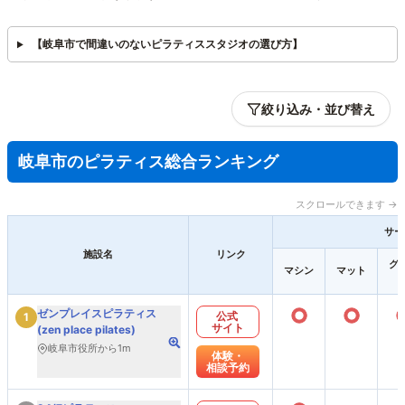
【岐阜市で間違いのないピラティススタジオの選び方】
絞り込み・並び替え
岐阜市のピラティス総合ランキング
スクロールできます →
サー
施設名
リンク
グ
マシン
マット
○
○
ゼンプレイスピラティス
公式
1
サイト
(zen place pilates)
岐阜市役所から1m
体験・
相談予約