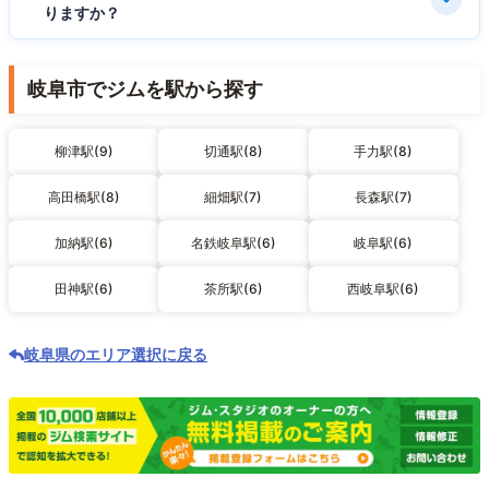
りますか？
岐阜市でジムを駅から探す
柳津駅(9)
切通駅(8)
手力駅(8)
高田橋駅(8)
細畑駅(7)
長森駅(7)
加納駅(6)
名鉄岐阜駅(6)
岐阜駅(6)
田神駅(6)
茶所駅(6)
西岐阜駅(6)
岐阜県のエリア選択に戻る