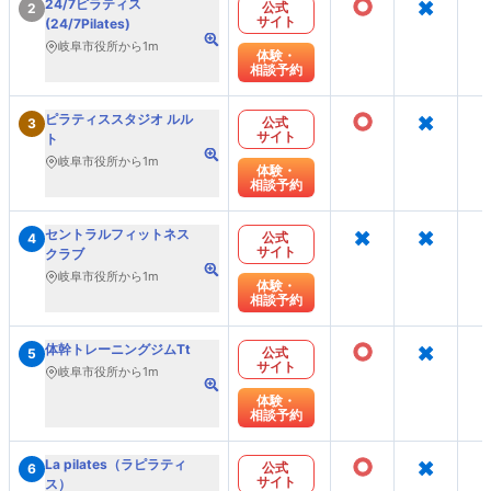
○
×
24/7ピラティス
公式
2
サイト
(24/7Pilates)
岐阜市役所から1m
体験・
相談予約
○
×
ピラティススタジオ ルル
公式
3
サイト
ト
岐阜市役所から1m
体験・
相談予約
×
×
セントラルフィットネス
公式
4
サイト
クラブ
岐阜市役所から1m
体験・
相談予約
○
×
体幹トレーニングジムTt
公式
5
サイト
岐阜市役所から1m
体験・
相談予約
○
×
La pilates（ラピラティ
公式
6
サイト
ス）