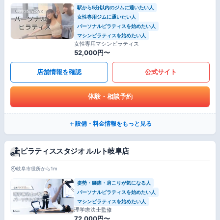
駅から5分以内のジムに通いたい人
女性専用ジムに通いたい人
パーソナルピラティスを始めたい人
マシンピラティスを始めたい人
女性専用マシンピラティス
52,000円〜
店舗情報を確認
公式サイト
体験・相談予約
設備・料金情報をもっと見る
ピラティススタジオ ルルト岐阜店
岐阜市役所から1m
姿勢・腰痛・肩こりが気になる人
パーソナルピラティスを始めたい人
マシンピラティスを始めたい人
理学療法士監修
72,000円〜