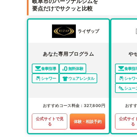
岐阜市のパーソナルジムを
要点だけでサクッと比較
ライザップ
あなた専用プログラム
や
食事指導
無料体験
食事指
シャワー
ウェアレンタル
シャワ
シュー
おすすめコース料金
327,800円
おす
公式サイトで見
公式サイ
体験・相談予約
る
る