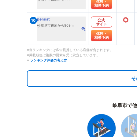
体験・
相談予約
○
persist
公式
10
サイト
岐阜市役所から909m
体験・
相談予約
※当ランキングには広告提携している店舗が含まれます。
※掲載順位は複数の要素を元に決定しています。
※
ランキング評価の考え方
そ
岐阜市で他