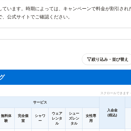
しています。時期によっては、キャンペーンで料金が割引され
で、公式サイトでご確認ください。
絞り込み・並び替え
グ
スクロールできます 
サービス
入会金
ウェア
シュー
(税込)
無料体
完全個
シャワ
女性専
レンタ
ズレン
験
室
ー
用
ル
タル