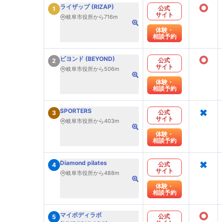
○
ライザップ (RIZAP)
公式
1
サイト
岐阜市役所から716m
体験・
相談予約
○
ビヨンド (BEYOND)
公式
2
サイト
岐阜市役所から506m
体験・
相談予約
×
SPORTERS
公式
3
サイト
岐阜市役所から403m
体験・
相談予約
×
Diamond pilates
公式
4
サイト
岐阜市役所から488m
体験・
相談予約
○
マイボディラボ
公式
5