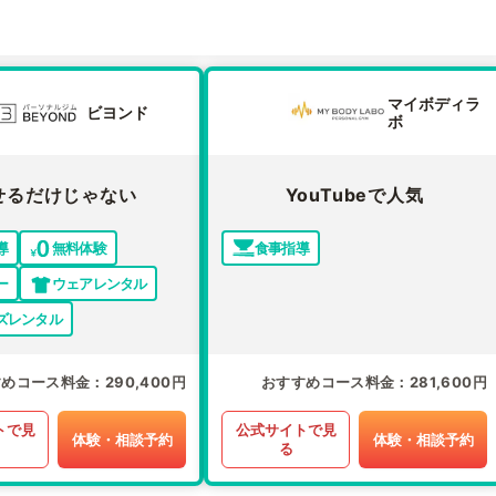
マイボディラ
ビヨンド
ボ
せるだけじゃない
YouTubeで人気
導
無料体験
食事指導
ー
ウェアレンタル
ズレンタル
すめコース料金
290,400円
おすすめコース料金
281,600円
トで見
公式サイトで見
体験・相談予約
体験・相談予約
る