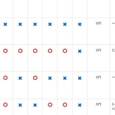
×
×
×
×
×
×
0円
ー
○
○
○
○
○
×
0円
3
○
×
○
×
×
×
0円
ー
○
×
×
○
○
×
0円
3
×