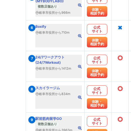
サイト
(MYBODYLABO)
複数店舗あり
体験・
岐阜市役所から966m
相談予約
×
Boxify
公式
6
サイト
岐阜市役所から710m
体験・
相談予約
○
24/7ワークアウト
公式
7
サイト
(24/7Workout)
岐阜市役所から1412m
体験・
相談予約
○
スカイラージム
公式
8
サイト
岐阜市役所から834m
体験・
相談予約
○
駅前筋肉留学GO
公式
9
サイト
複数店舗あり
岐阜市役所から3963m