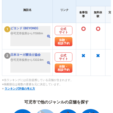
施設名
リンク
食事指
無料体
完
導
験
○
○
ビヨンド (BEYOND)
公式
1
サイト
可児市役所から11566m
体験・
相談予約
×
×
日本ヨーガ療法士協会
公式
2
サイト
可児市役所から13324m
体験・
相談予約
※当ランキングには広告提携している店舗が含まれます。
※掲載順位は複数の要素を元に決定しています。
※
ランキング評価の考え方
可児市で他のジャンルの店舗を探す