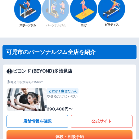
ピラティス
スポーツジム
パーソナルジム
ヨガ
可児市のパーソナルジム全店を紹介
ビヨンド (BEYOND)多治見店
可児市役所から11566m
とにかく痩せたい人
やせるだけじゃない
290,400円〜
店舗情報を確認
公式サイト
体験・相談予約