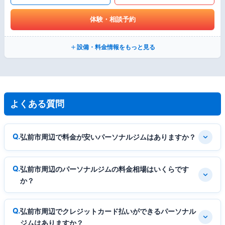
体験・相談予約
設備・料金情報をもっと見る
よくある質問
弘前市周辺で料金が安いパーソナルジムはありますか？
弘前市周辺のパーソナルジムの料金相場はいくらです
か？
弘前市周辺でクレジットカード払いができるパーソナル
ジムはありますか？