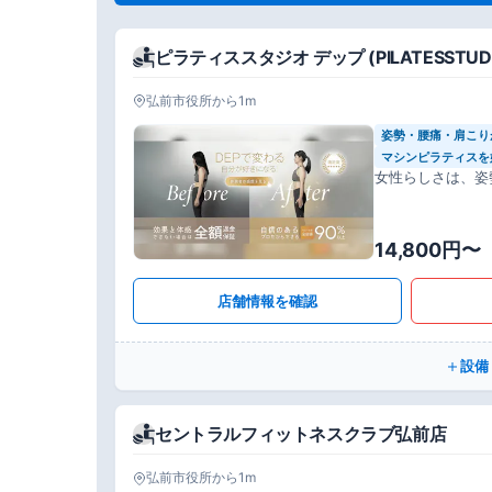
ピラティススタジオ デップ (PILATESSTUDIO
弘前市役所から1m
姿勢・腰痛・肩こり
マシンピラティスを
女性らしさは、姿
14,800円〜
店舗情報を確認
設備
セントラルフィットネスクラブ弘前店
弘前市役所から1m