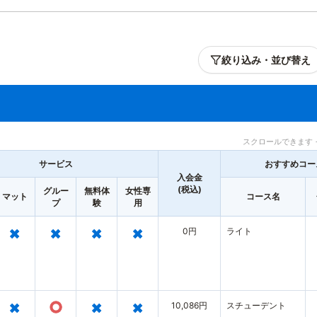
絞り込み・並び替え
スクロールできます 
サービス
おすすめコー
入会金
(税込)
グルー
無料体
女性専
マット
コース名
プ
験
用
×
×
×
×
0円
ライト
×
○
×
×
10,086円
スチューデント