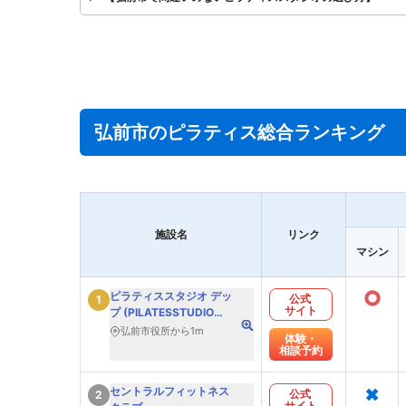
弘前市のピラティス総合ランキング
施設名
リンク
マシン
○
ピラティススタジオ デッ
公式
1
サイト
プ (PILATESSTUDIO
DEP)
弘前市役所から1m
体験・
相談予約
×
セントラルフィットネス
公式
2
サイト