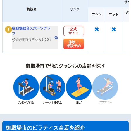
サー
施設名
リンク
グ
マシン
マット
×
×
御殿場総合スポーツクラ
公式
1
サイト
ブ
御殿場市役所から2126m
体験・
相談予約
御殿場市で他のジャンルの店舗を探す
ピラティス
スポーツジム
パーソナルジム
ヨガ
御殿場市のピラティス全店を紹介