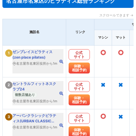
名古屋市名東区のピラティス総合ランキング
スクロールできます →
サ
施設名
リンク
マシン
マット
○
○
ゼンプレイスピラティス
公式
1
サイト
(zen place pilates)
名古屋市名東区役所から1m
体験・
相談予約
×
×
セントラルフィットネスク
公式
2
サイト
ラブ24
複数店舗あり
体験・
名古屋市名東区役所から1m
相談予約
○
×
アーバンクラシックピラテ
公式
3
サイト
ィス(URBAN CLASSIC
PILATES)
名古屋市名東区役所から1m
体験・
相談予約