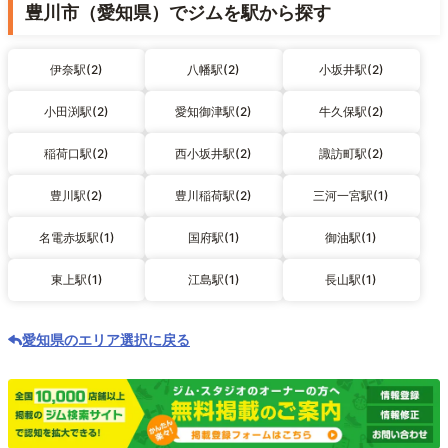
豊川市（愛知県）でジムを駅から探す
伊奈駅(2)
八幡駅(2)
小坂井駅(2)
小田渕駅(2)
愛知御津駅(2)
牛久保駅(2)
稲荷口駅(2)
西小坂井駅(2)
諏訪町駅(2)
豊川駅(2)
豊川稲荷駅(2)
三河一宮駅(1)
名電赤坂駅(1)
国府駅(1)
御油駅(1)
東上駅(1)
江島駅(1)
長山駅(1)
愛知県のエリア選択に戻る