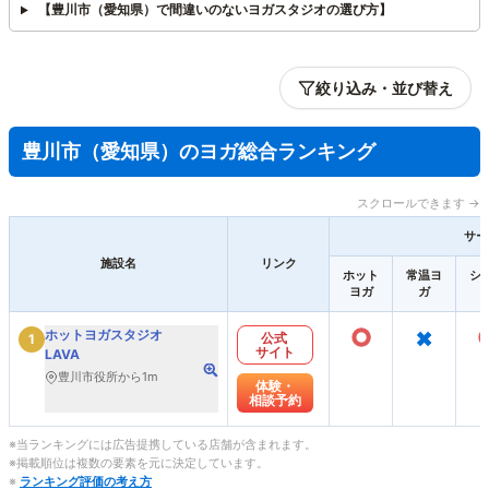
【豊川市（愛知県）で間違いのないヨガスタジオの選び方】
絞り込み・並び替え
豊川市（愛知県）のヨガ総合ランキング
スクロールできます →
サー
施設名
リンク
ホット
常温ヨ
シ
ヨガ
ガ
○
×
ホットヨガスタジオ
公式
1
サイト
LAVA
豊川市役所から1m
体験・
相談予約
※当ランキングには広告提携している店舗が含まれます。
※掲載順位は複数の要素を元に決定しています。
※
ランキング評価の考え方