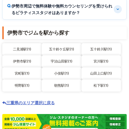
伊勢市周辺で無料体験や無料カウンセリングを受けられ
るピラティススタジオはありますか？
伊勢市でジムを駅から探す
二見浦駅(1)
五十鈴ケ丘駅(1)
五十鈴川駅(1)
伊勢市駅(1)
宇治山田駅(1)
宮川駅(1)
宮町駅(1)
小俣駅(1)
山田上口駅(1)
明野駅(1)
朝熊駅(1)
松下駅(1)
三重県のエリア選択に戻る