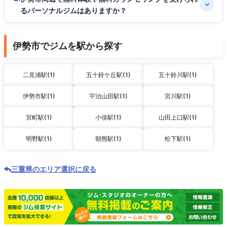
るパーソナルジムはありますか？
伊勢市でジムを駅から探す
二見浦駅(1)
五十鈴ケ丘駅(1)
五十鈴川駅(1)
伊勢市駅(1)
宇治山田駅(1)
宮川駅(1)
宮町駅(1)
小俣駅(1)
山田上口駅(1)
明野駅(1)
朝熊駅(1)
松下駅(1)
三重県のエリア選択に戻る