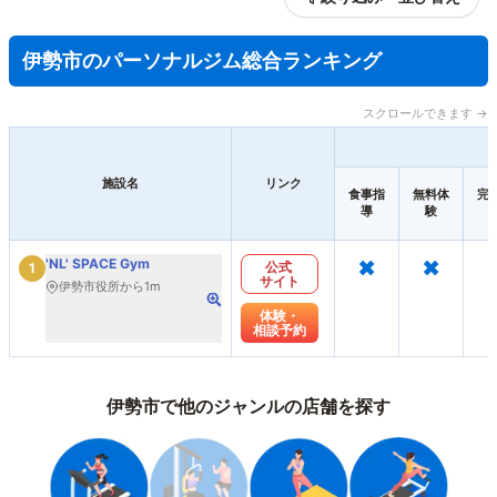
伊勢市のパーソナルジム総合ランキング
スクロールできます →
施設名
リンク
食事指
無料体
完
導
験
×
×
'NL' SPACE Gym
公式
1
サイト
伊勢市役所から1m
体験・
相談予約
伊勢市で他のジャンルの店舗を探す