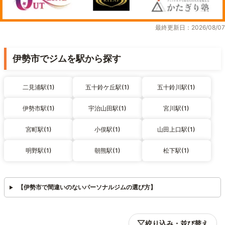
最終更新日：2026/08/07
伊勢市でジムを駅から探す
二見浦駅(1)
五十鈴ケ丘駅(1)
五十鈴川駅(1)
伊勢市駅(1)
宇治山田駅(1)
宮川駅(1)
宮町駅(1)
小俣駅(1)
山田上口駅(1)
明野駅(1)
朝熊駅(1)
松下駅(1)
【伊勢市で間違いのないパーソナルジムの選び方】
絞り込み・並び替え