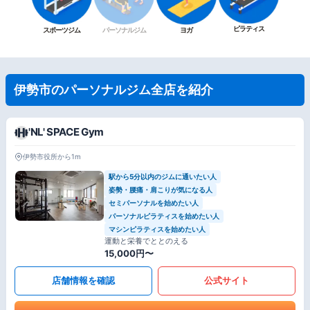
ピラティス
スポーツジム
パーソナルジム
ヨガ
伊勢市のパーソナルジム全店を紹介
'NL' SPACE Gym
伊勢市役所から1m
駅から5分以内のジムに通いたい人
姿勢・腰痛・肩こりが気になる人
セミパーソナルを始めたい人
パーソナルピラティスを始めたい人
マシンピラティスを始めたい人
運動と栄養でととのえる
15,000円〜
店舗情報を確認
公式サイト