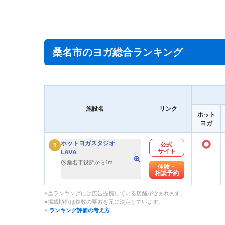
桑名市のヨガ総合ランキング
施設名
リンク
ホット
ヨガ
○
ホットヨガスタジオ
公式
1
サイト
LAVA
桑名市役所から1m
体験・
相談予約
※当ランキングには広告提携している店舗が含まれます。
※掲載順位は複数の要素を元に決定しています。
※
ランキング評価の考え方