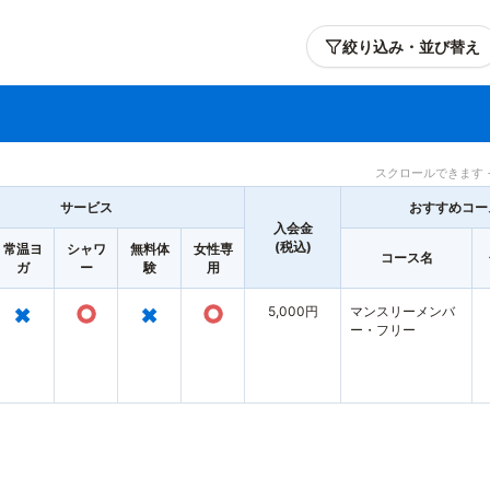
絞り込み・並び替え
スクロールできます 
サービス
おすすめコー
入会金
(税込)
常温ヨ
シャワ
無料体
女性専
コース名
ガ
ー
験
用
×
○
×
○
5,000円
マンスリーメンバ
ー・フリー