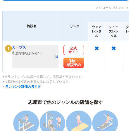
スクロールできます →
施設名
リンク
ウェア
シュー
タ
レンタ
ズレン
レ
ル
タル
×
×
カーブス
公式
1
サイト
志摩市役所から1m
体験・
相談予約
※当ランキングには広告提携している店舗が含まれます。
※掲載順位は複数の要素を元に決定しています。
※
ランキング評価の考え方
志摩市で他のジャンルの店舗を探す