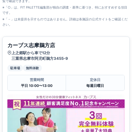
覧で確認できます。
※「○」は、FIT PALETTE編集部が独自の調査・基準に基づき、特におすすめする項目
です。
※「－」は未提供を示すものではありません。詳細は各施設の公式サイトをご確認くだ
さい。
カーブス志摩鵜方店
上之郷駅から車で12分
三重県志摩市阿児町鵜方3455-9
駐車場
無料体験
営業時間
定休日
平日 10:00〜13:00
毎週日曜日