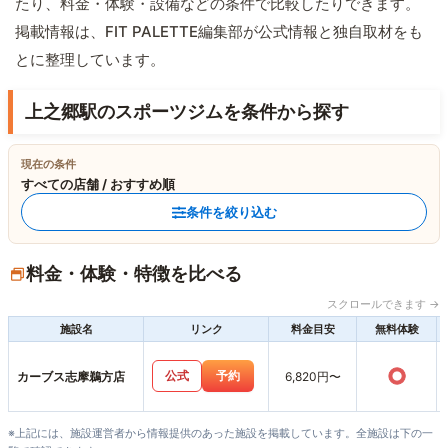
たり、料金・体験・設備などの条件で比較したりできます。
掲載情報は、FIT PALETTE編集部が公式情報と独自取材をも
とに整理しています。
上之郷駅のスポーツジムを条件から探す
現在の条件
すべての店舗 / おすすめ順
条件を絞り込む
料金・体験・特徴を比べる
スクロールできます →
施設名
リンク
料金目安
無料体験
○
公式
予約
カーブス志摩鵜方店
6,820円〜
※上記には、施設運営者から情報提供のあった施設を掲載しています。全施設は下の一