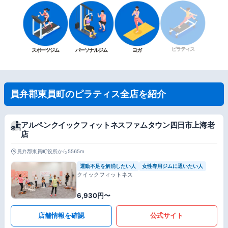
ピラティス
スポーツジム
パーソナルジム
ヨガ
員弁郡東員町のピラティス全店を紹介
アルペンクイックフィットネスファムタウン四日市上海老
店
員弁郡東員町役所から5565m
運動不足を解消したい人
女性専用ジムに通いたい人
クイックフィットネス
6,930円〜
店舗情報を確認
公式サイト