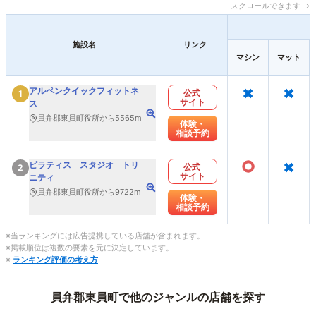
スクロールできます →
施設名
リンク
マシン
マット
×
×
アルペンクイックフィットネ
公式
1
サイト
ス
員弁郡東員町役所から5565m
体験・
相談予約
○
×
ピラティス スタジオ トリ
公式
2
サイト
ニティ
員弁郡東員町役所から9722m
体験・
相談予約
※当ランキングには広告提携している店舗が含まれます。
※掲載順位は複数の要素を元に決定しています。
※
ランキング評価の考え方
員弁郡東員町で他のジャンルの店舗を探す