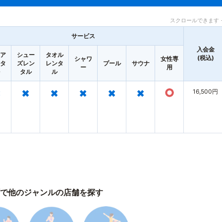
スクロールできます 
サービス
入会金
ア
シュー
タオル
(税込)
シャワ
女性専
タ
ズレン
レンタ
プール
サウナ
ー
用
タル
ル
×
×
×
×
×
×
○
16,500円
で他のジャンルの店舗を探す