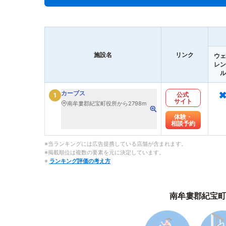
施設名
リンク
ウェ
レン
ル
カーブス
公式
1
サイト
南牟婁郡紀宝町役所から2798m
体験・
相談予約
※当ランキングには広告提携している店舗が含まれます。
※掲載順位は複数の要素を元に決定しています。
※
ランキング評価の考え方
南牟婁郡紀宝町