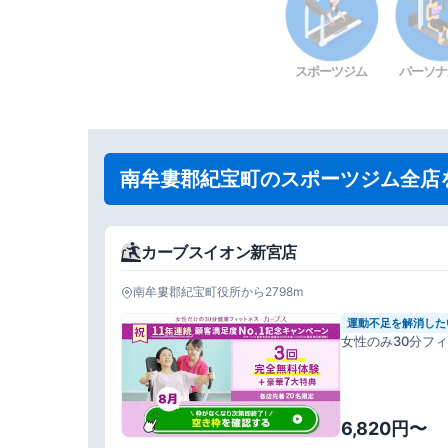
スポーツジム
パーソナ
南牟婁郡紀宝町のスポーツジム全店
カーブスイオン新宮店
南牟婁郡紀宝町役所から2798m
運動不足を解消した
女性のみ30分フ
6,820円〜