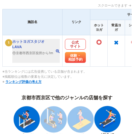
スクロールできます →
サー
施設名
リンク
ホット
常温ヨ
シ
ヨガ
ガ
○
×
ホットヨガスタジオ
公式
1
サイト
LAVA
京都市西京区役所から1m
体験・
相談予約
※当ランキングには広告提携している店舗が含まれます。
※掲載順位は複数の要素を元に決定しています。
※
ランキング評価の考え方
京都市西京区で他のジャンルの店舗を探す