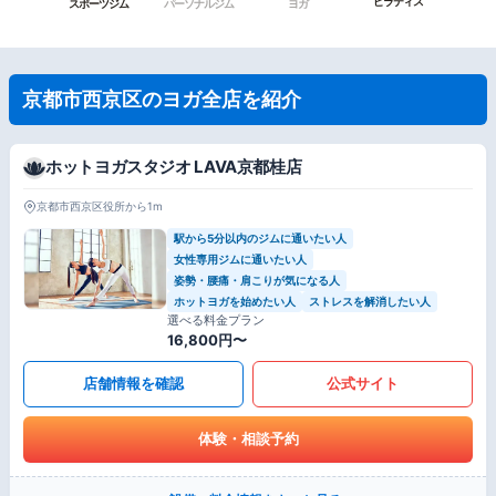
ピラティス
スポーツジム
パーソナルジム
ヨガ
京都市西京区のヨガ全店を紹介
ホットヨガスタジオ LAVA京都桂店
京都市西京区役所から1m
駅から5分以内のジムに通いたい人
女性専用ジムに通いたい人
姿勢・腰痛・肩こりが気になる人
ホットヨガを始めたい人
ストレスを解消したい人
選べる料金プラン
16,800円〜
店舗情報を確認
公式サイト
体験・相談予約