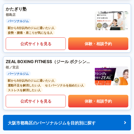
かたぎり塾
都島店
パーソナルジム
駅から5分以内のジムに通いたい人
姿勢・腰痛・肩こりが気になる人
公式サイトを見る
体験・相談予約
ZEAL BOXING FITNESS（ジール ボクシング フィットネス）
桜ノ宮店
パーソナルジム
駅から5分以内のジムに通いたい人
運動不足を解消したい人
セミパーソナルを始めたい人
ストレスを解消したい人
公式サイトを見る
体験・相談予約
大阪市都島区のパーソナルジムを目的別に探す