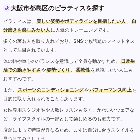
大阪市都島区のピラティスを探す
ピラティスは、
美しい姿勢やボディラインを目指したい人
、
自
分磨きを楽しみたい人
に人気のトレーニングです。
多くの著名人も取り入れており、SNSでも話題のフィットネス
として注目されています。
体の軸や重心のバランスを意識して全身を動かすため、
日常生
活での動きやすさ
や
姿勢づくり
、
柔軟性
を意識したい人にも
おすすめです。
また、
スポーツのコンディショニング
や
パフォーマンス向上
を
目的に取り入れられることもあります。
女性専用スタジオや少人数レッスンも多く、かわいいウェアな
ど、ライフスタイルの一部として楽しめるのも魅力です。
店舗によって特徴が異なるため、まずは自分に合うスタイルを
見つけてみましょう。