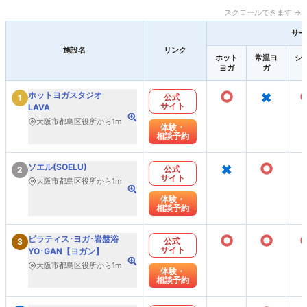
スクロールできます →
サー
施設名
リンク
ホット
常温ヨ
シ
ヨガ
ガ
○
×
ホットヨガスタジオ
公式
1
サイト
LAVA
大阪市都島区役所から1m
体験・
相談予約
×
○
ソエル(SOELU)
公式
2
サイト
大阪市都島区役所から1m
体験・
相談予約
○
○
ピラティス･ヨガ･岩盤浴
公式
3
サイト
YO･GAN【ヨガン】
大阪市都島区役所から1m
体験・
相談予約