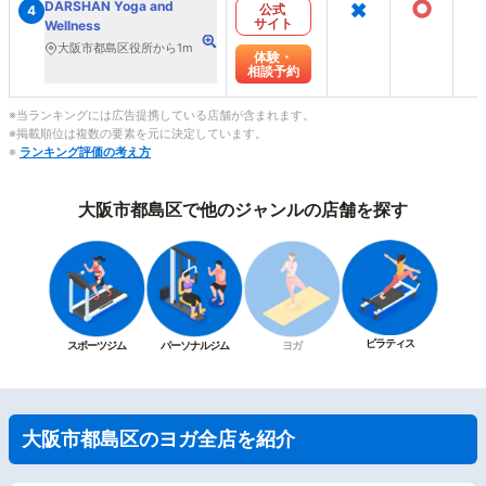
×
○
DARSHAN Yoga and
公式
4
サイト
Wellness
大阪市都島区役所から1m
体験・
相談予約
※当ランキングには広告提携している店舗が含まれます。
※掲載順位は複数の要素を元に決定しています。
※
ランキング評価の考え方
大阪市都島区で他のジャンルの店舗を探す
ピラティス
スポーツジム
パーソナルジム
ヨガ
大阪市都島区のヨガ全店を紹介