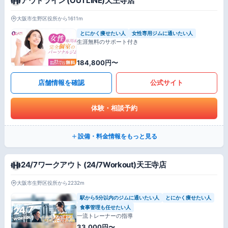
アウトライン (OUTLINE)天王寺店
大阪市生野区役所から1611m
とにかく痩せたい人
女性専用ジムに通いたい人
生涯無料のサポート付き
184,800円〜
店舗情報を確認
公式サイト
体験・相談予約
設備・料金情報をもっと見る
24/7ワークアウト (24/7Workout)天王寺店
大阪市生野区役所から2232m
駅から5分以内のジムに通いたい人
とにかく痩せたい人
食事管理も任せたい人
一流トレーナーの指導
33,000円〜