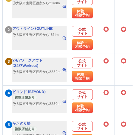
サイト
大阪市生野区役所から2148m
体験・
相談予約
○
○
アウトライン (OUTLINE)
公式
2
サイト
大阪市生野区役所から1611m
体験・
相談予約
○
○
24/7ワークアウト
公式
3
サイト
(24/7Workout)
大阪市生野区役所から2232m
体験・
相談予約
○
○
ビヨンド (BEYOND)
公式
4
サイト
複数店舗あり
大阪市生野区役所から2280m
体験・
相談予約
○
○
かたぎり塾
公式
5
サイト
複数店舗あり