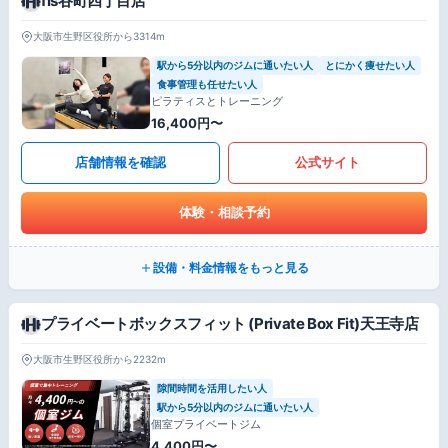
fis谷町四丁目店
大阪市生野区役所から3314m
駅から5分以内のジムに通いたい人
とにかく痩せたい人
食事管理も任せたい人
ピラティスとトレーニング
16,400円〜
店舗情報を確認
公式サイト
体験・相談予約
設備・料金情報をもっと見る
プライベートボックスフィット (Private Box Fit)天王寺店
大阪市生野区役所から2232m
隙間時間を活用したい人
駅から5分以内のジムに通いたい人
個室プライベートジム
4,400円〜