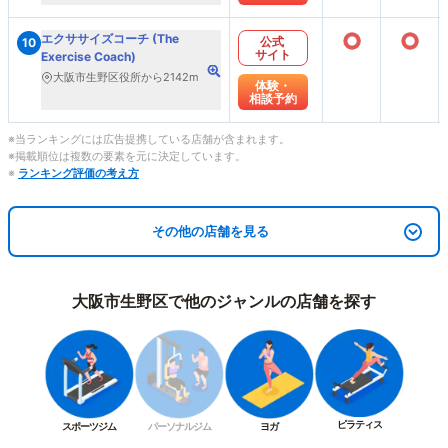
○
○
エクササイズコーチ (The
公式
10
サイト
Exercise Coach)
大阪市生野区役所から2142m
体験・
相談予約
※当ランキングには広告提携している店舗が含まれます。
※掲載順位は複数の要素を元に決定しています。
※
ランキング評価の考え方
その他の店舗を見る
大阪市生野区で他のジャンルの店舗を探す
ピラティス
スポーツジム
パーソナルジム
ヨガ