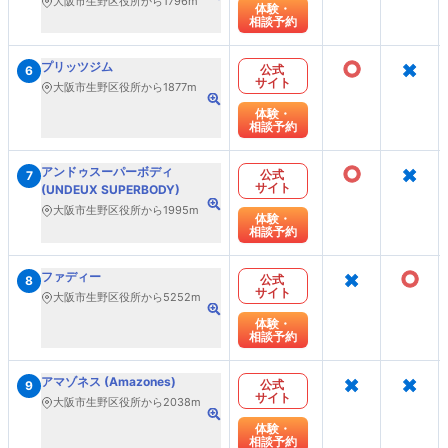
大阪市生野区役所から1796m
体験・
相談予約
○
×
プリッツジム
公式
6
サイト
大阪市生野区役所から1877m
体験・
相談予約
○
×
アンドゥスーパーボディ
公式
7
サイト
(UNDEUX SUPERBODY)
大阪市生野区役所から1995m
体験・
相談予約
×
○
ファディー
公式
8
サイト
大阪市生野区役所から5252m
体験・
相談予約
×
×
アマゾネス (Amazones)
公式
9
サイト
大阪市生野区役所から2038m
体験・
相談予約