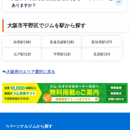
ありますか？
大阪市平野区でジムを駅から探す
加美駅(28)
喜連瓜破駅(28)
新加美駅(27)
出戸駅(22)
平野駅(22)
長原駅(21)
大阪府のエリア選択に戻る
パーソナルジムから探す