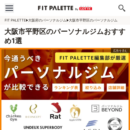
FIT PALETTE
大阪府のパーソナルジム
大阪市平野区のパーソナルジム
大阪市平野区のパーソナルジムおすす
め1選