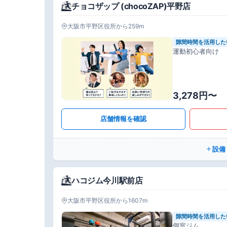
チョコザップ (chocoZAP)平野店
大阪市平野区役所から259m
隙間時間を活用した
運動初心者向け
3,278円〜
店舗情報を確認
設備
ハコジム今川駅前店
大阪市平野区役所から1607m
隙間時間を活用した
個室ジム