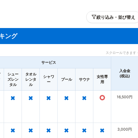
絞り込み・並び替え
キング
スクロールできます 
サービス
入会金
ア
シュー
タオル
(税込)
シャワ
女性専
タ
ズレン
レンタ
プール
サウナ
ー
用
タル
ル
×
×
×
×
×
○
16,500円
×
×
×
×
×
×
3,000円