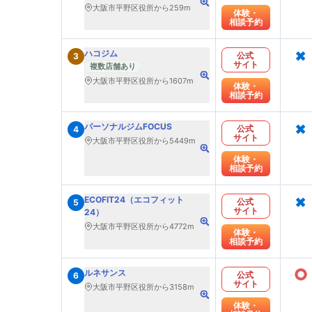
大阪市平野区役所から259m
体験・
相談予約
×
ハコジム
公式
3
サイト
複数店舗あり
大阪市平野区役所から1607m
体験・
相談予約
×
パーソナルジムFOCUS
公式
4
サイト
大阪市平野区役所から5449m
体験・
相談予約
×
ECOFIT24（エコフィット
公式
5
サイト
24）
大阪市平野区役所から4772m
体験・
相談予約
○
ルネサンス
公式
6
サイト
大阪市平野区役所から3158m
体験・