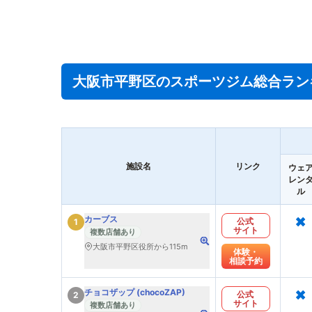
大阪市平野区のスポーツジム総合ラン
施設名
リンク
ウェ
レン
ル
×
カーブス
公式
1
サイト
複数店舗あり
大阪市平野区役所から115m
体験・
相談予約
×
チョコザップ (chocoZAP)
公式
2
サイト
複数店舗あり