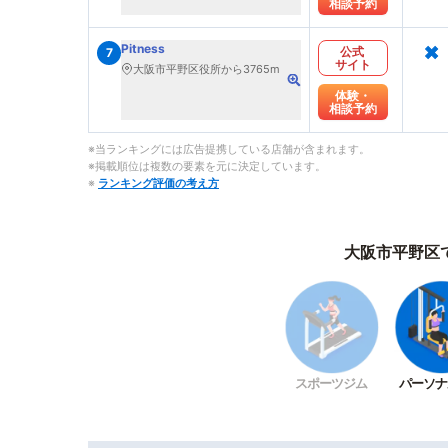
相談予約
×
Pitness
公式
7
サイト
大阪市平野区役所から3765m
体験・
相談予約
※当ランキングには広告提携している店舗が含まれます。
※掲載順位は複数の要素を元に決定しています。
※
ランキング評価の考え方
大阪市平野区
スポーツジム
パーソナ