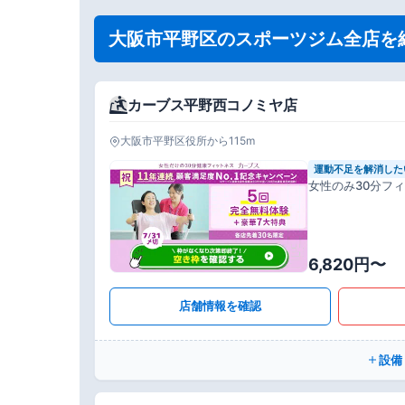
大阪市平野区のスポーツジム全店を
カーブス平野西コノミヤ店
大阪市平野区役所から115m
運動不足を解消した
女性のみ30分フ
6,820円〜
店舗情報を確認
設備