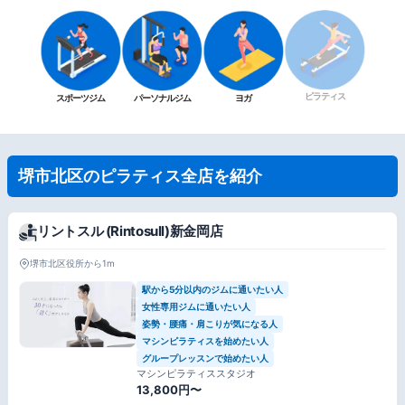
ピラティス
スポーツジム
パーソナルジム
ヨガ
堺市北区のピラティス全店を紹介
リントスル (Rintosull)新金岡店
堺市北区役所から1m
駅から5分以内のジムに通いたい人
女性専用ジムに通いたい人
姿勢・腰痛・肩こりが気になる人
マシンピラティスを始めたい人
グループレッスンで始めたい人
マシンピラティススタジオ
13,800円〜