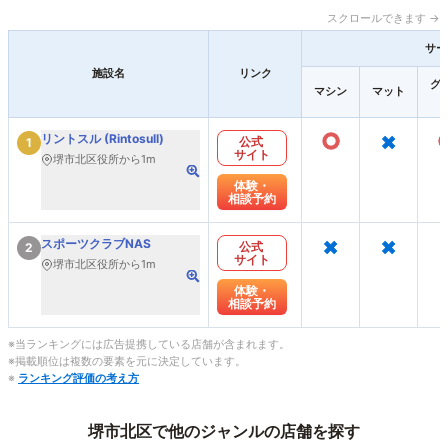
スクロールできます →
サー
施設名
リンク
グ
マシン
マット
○
×
リントスル (Rintosull)
公式
1
サイト
堺市北区役所から1m
体験・
相談予約
×
×
スポーツクラブNAS
公式
2
サイト
堺市北区役所から1m
体験・
相談予約
※当ランキングには広告提携している店舗が含まれます。
※掲載順位は複数の要素を元に決定しています。
※
ランキング評価の考え方
堺市北区で他のジャンルの店舗を探す