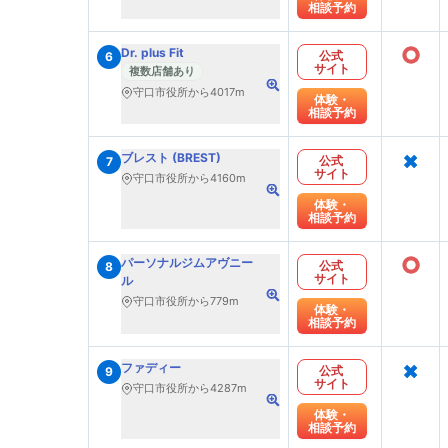
相談予約
○
Dr. plus Fit
公式
6
サイト
複数店舗あり
守口市役所から4017m
体験・
相談予約
×
ブレスト (BREST)
公式
7
サイト
守口市役所から4160m
体験・
相談予約
○
パーソナルジムアヴニー
公式
8
サイト
ル
守口市役所から779m
体験・
相談予約
×
ファディー
公式
9
サイト
守口市役所から4287m
体験・
相談予約