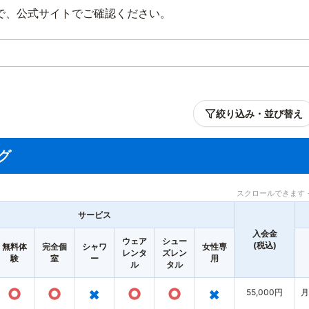
で、公式サイトでご確認ください。
絞り込み・並び替え
グ
スクロールできます 
サービス
入会金
ウェア
シュー
(税込)
無料体
完全個
シャワ
女性専
レンタ
ズレン
験
室
ー
用
ル
タル
○
○
×
○
○
×
55,000円
月