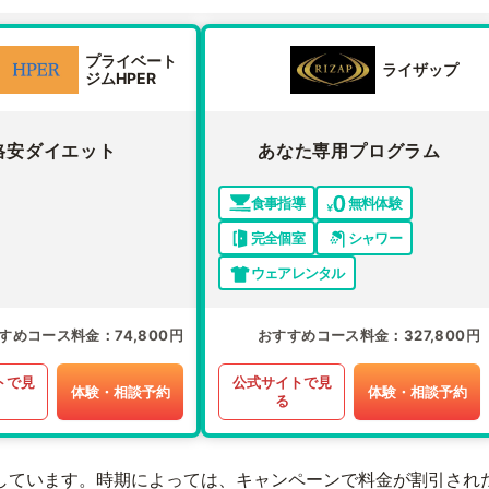
プライベート
ライザップ
ジムHPER
格安ダイエット
あなた専用プログラム
食事指導
無料体験
完全個室
シャワー
ウェアレンタル
すめコース料金
74,800円
おすすめコース料金
327,800円
トで見
公式サイトで見
体験・相談予約
体験・相談予約
る
しています。時期によっては、キャンペーンで料金が割引され