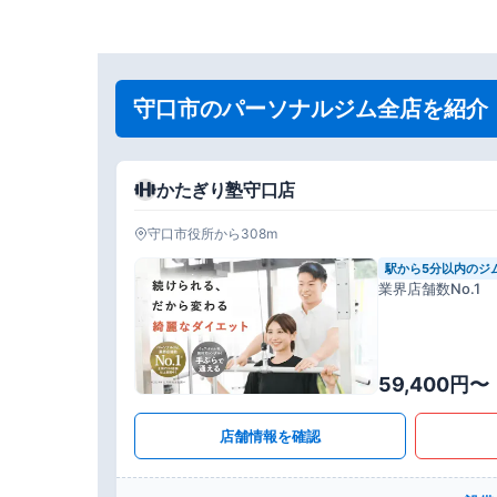
守口市のパーソナルジム全店を紹介
かたぎり塾守口店
守口市役所から308m
駅から5分以内のジ
業界店舗数No.1
59,400円〜
店舗情報を確認