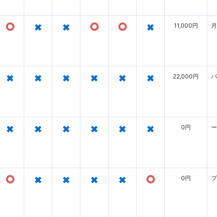
○
×
×
○
○
×
11,000円
月
×
×
×
×
×
×
22,000円
パ
×
×
×
×
×
×
0円
ー
○
×
×
×
×
○
0円
プ