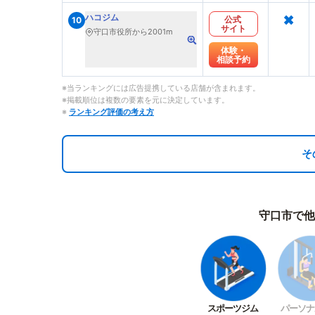
×
ハコジム
公式
10
サイト
守口市役所から2001m
体験・
相談予約
※当ランキングには広告提携している店舗が含まれます。
※掲載順位は複数の要素を元に決定しています。
※
ランキング評価の考え方
そ
守口市で他
スポーツジム
パーソナ