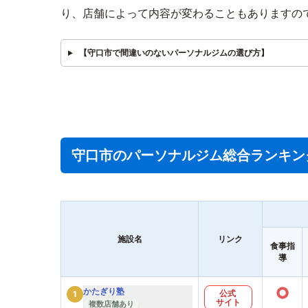
り、店舗によって内容が変わることもありますの
【守口市で間違いのないパーソナルジムの選び方】
守口市のパーソナルジム総合ランキン
施設名
リンク
食事指
導
○
かたぎり塾
公式
1
サイト
複数店舗あり