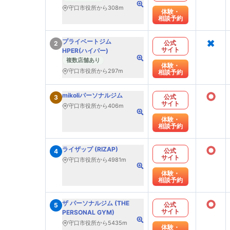
守口市役所から308m
体験・
相談予約
×
プライベートジム
公式
2
サイト
HPER(ハイパー)
複数店舗あり
体験・
守口市役所から297m
相談予約
○
mikoliパーソナルジム
公式
3
サイト
守口市役所から406m
体験・
相談予約
○
ライザップ (RIZAP)
公式
4
サイト
守口市役所から4981m
体験・
相談予約
○
ザ パーソナルジム (THE
公式
5
サイト
PERSONAL GYM)
守口市役所から5435m
体験・