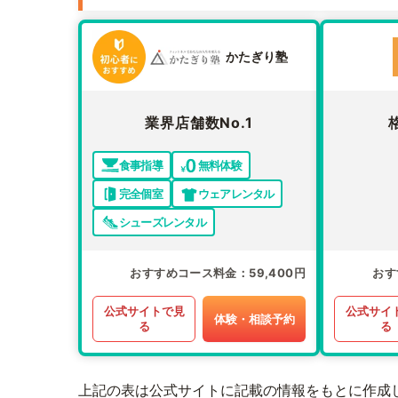
かたぎり塾
業界店舗数No.1
食事指導
無料体験
完全個室
ウェアレンタル
シューズレンタル
おすすめコース料金
59,400円
おす
公式サイトで見
公式サイ
体験・相談予約
る
る
上記の表は公式サイトに記載の情報をもとに作成