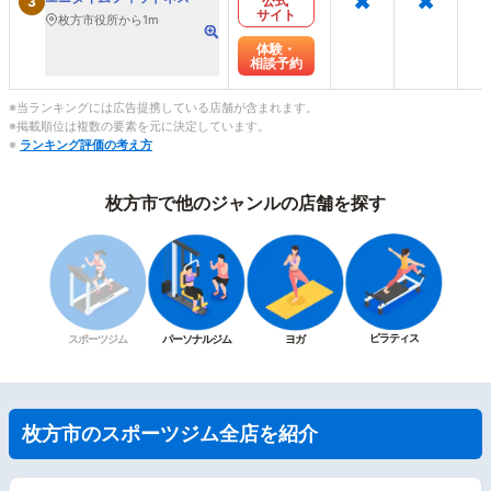
公式
3
サイト
枚方市役所から1m
体験・
相談予約
※当ランキングには広告提携している店舗が含まれます。
※掲載順位は複数の要素を元に決定しています。
※
ランキング評価の考え方
枚方市で他のジャンルの店舗を探す
ピラティス
スポーツジム
パーソナルジム
ヨガ
枚方市のスポーツジム全店を紹介