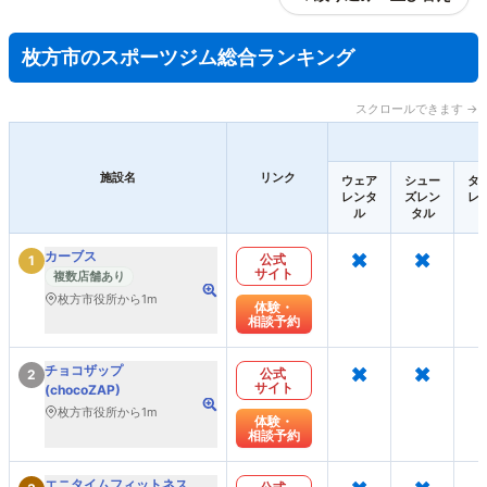
枚方市のスポーツジム総合ランキング
スクロールできます →
施設名
リンク
ウェア
シュー
タ
レンタ
ズレン
レ
ル
タル
×
×
カーブス
公式
1
サイト
複数店舗あり
枚方市役所から1m
体験・
相談予約
×
×
チョコザップ
公式
2
サイト
(chocoZAP)
枚方市役所から1m
体験・
相談予約
×
×
エニタイムフィットネス