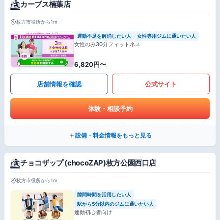
カーブス楠葉店
枚方市役所から1m
運動不足を解消したい人
女性専用ジムに通いたい人
女性のみ30分フィットネス
6,820円〜
店舗情報を確認
公式サイト
体験・相談予約
設備・料金情報をもっと見る
チョコザップ (chocoZAP)枚方公園西口店
枚方市役所から1m
隙間時間を活用したい人
駅から5分以内のジムに通いたい人
運動初心者向け