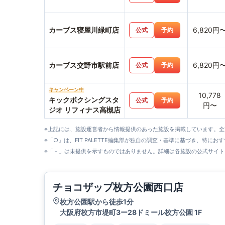
カーブス寝屋川緑町店
6,820円
公式
予約
カーブス交野市駅前店
6,820円
公式
予約
キャンペーン中
10,778
キックボクシングスタ
公式
予約
円〜
ジオ リフィナス高槻店
※上記には、施設運営者から情報提供のあった施設を掲載しています。
※「○」は、FIT PALETTE編集部が独自の調査・基準に基づき、特にお
※「－」は未提供を示すものではありません。詳細は各施設の公式サイト
チョコザップ枚方公園西口店
枚方公園駅から徒歩1分
大阪府枚方市堤町3ー28ドミール枚方公園 1F