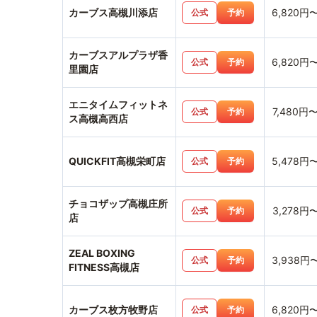
カーブス高槻川添店
6,820円
公式
予約
カーブスアルプラザ香
6,820円
公式
予約
里園店
エニタイムフィットネ
7,480円
公式
予約
ス高槻高西店
QUICKFIT高槻栄町店
5,478円
公式
予約
チョコザップ高槻庄所
3,278円
公式
予約
店
ZEAL BOXING
3,938円
公式
予約
FITNESS高槻店
カーブス枚方牧野店
6,820円
公式
予約