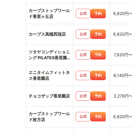
カーブストップワール
6,820円
公式
予約
ド香里ヶ丘店
カーブス高槻西冠店
6,820円
公式
予約
ツタヤコンディショニ
7,920円
公式
予約
ング PILATES香里園
店
エニタイムフィットネ
8,140円
公式
予約
ス香里園店
チョコザップ香里園店
3,278円
公式
予約
カーブストップワール
6,820円
公式
予約
ド枚方店