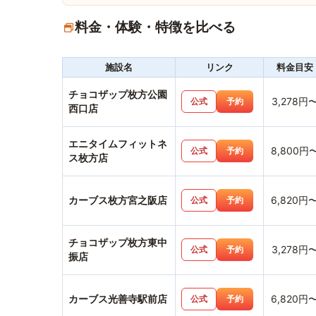
料金・体験・特徴を比べる
施設名
リンク
料金目安
チョコザップ枚方公園
3,278円
公式
予約
西口店
エニタイムフィットネ
8,800円
公式
予約
ス枚方店
カーブス枚方宮之阪店
6,820円
公式
予約
チョコザップ枚方東中
3,278円
公式
予約
振店
カーブス光善寺駅前店
6,820円
公式
予約