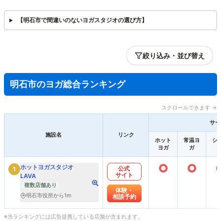
【明石市で間違いのないヨガスタジオの選び方】
絞り込み・並び替え
明石市のヨガ総合ランキング
スクロールできます →
サー
施設名
リンク
ホット
常温ヨ
シ
ヨガ
ガ
○
○
ホットヨガスタジオ
公式
1
サイト
LAVA
複数店舗あり
体験・
明石市役所から1m
相談予約
※当ランキングには広告提携している店舗が含まれます。