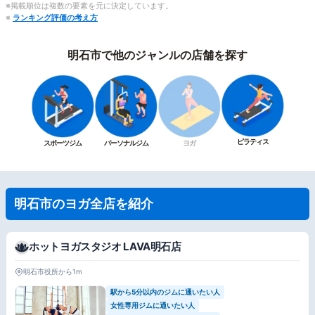
※掲載順位は複数の要素を元に決定しています。
※
ランキング評価の考え方
明石市で他のジャンルの店舗を探す
ピラティス
スポーツジム
パーソナルジム
ヨガ
明石市のヨガ全店を紹介
ホットヨガスタジオ LAVA明石店
明石市役所から1m
駅から5分以内のジムに通いたい人
女性専用ジムに通いたい人