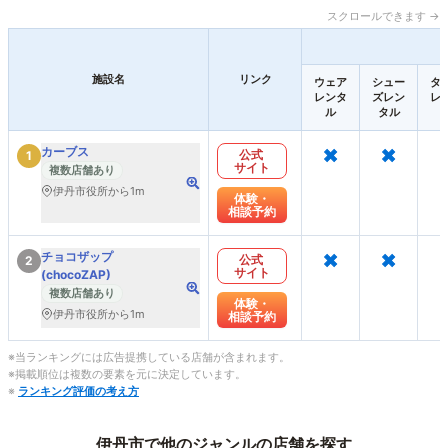
スクロールできます →
施設名
リンク
ウェア
シュー
タ
レンタ
ズレン
レ
ル
タル
×
×
カーブス
公式
1
サイト
複数店舗あり
伊丹市役所から1m
体験・
相談予約
×
×
チョコザップ
公式
2
サイト
(chocoZAP)
複数店舗あり
体験・
伊丹市役所から1m
相談予約
※当ランキングには広告提携している店舗が含まれます。
※掲載順位は複数の要素を元に決定しています。
※
ランキング評価の考え方
伊丹市で他のジャンルの店舗を探す