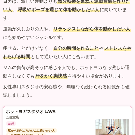
ヨガは、激しい運動よりも
気分転換を兼ねて運動習慣を作りた
い人
、
呼吸やポーズを通じて体を動かしたい人
に向いていま
す。
運動が久しぶりの人や、
リラックスしながら体を動かしたい人
にも始めやすいジャンルです。
痩せることだけでなく、
自分の時間を作ること
や
ストレスをや
わらげる時間
として通いたい人にも合います。
ジムの負荷が高そうに感じる人でも、ホットヨガなら激しい運
動をしなくても
汗をかく爽快感
を得やすい場合があります。
女性専用スタジオの安心感や、無理なく続けられる回数かも確
認しましょう。
ホットヨガスタジオ LAVA
五位堂店
ヨガ
駅から5分以内のジムに通いたい人