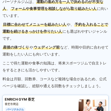
パーソナルジムは、
運動の進め方を一人で決めるのが不安な
人
、
フォームや食事管理を相談しながら取り組みたい人
に向い
ています。
目標に合わせてメニューを組みたい人
や、
予約を入れることで
運動を続けるきっかけを作りたい人
にも選ばれやすいジャンル
です。
産後の体づくり
や
ウェディング前
など、時期や目的に合わせて
運動をしたい人にも向いています。
ここで得た運動や食事の知識は、将来スポーツジムで自主トレ
をするときにも活かしやすいです。
料金は月額、回数券、コースなど複雑な場合があるため、公式
ページを確認し、総額や通える回数をチェックしましょう。
ENRICH GYM 香芝
香芝市周辺
パーソナルジム