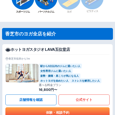
ピラティス
スポーツジム
パーソナルジム
ヨガ
香芝市のヨガ全店を紹介
ホットヨガスタジオ LAVA五位堂店
香芝市役所から1m
駅から5分以内のジムに通いたい人
女性専用ジムに通いたい人
姿勢・腰痛・肩こりが気になる人
ホットヨガを始めたい人
ストレスを解消したい人
選べる料金プラン
16,800円〜
店舗情報を確認
公式サイト
体験・相談予約