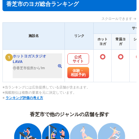
香芝市のヨガ総合ランキング
スクロールできます →
サー
施設名
リンク
ホット
常温ヨ
シ
ヨガ
ガ
○
○
ホットヨガスタジオ
公式
1
サイト
LAVA
香芝市役所から1m
体験・
相談予約
※当ランキングには広告提携している店舗が含まれます。
※掲載順位は複数の要素を元に決定しています。
※
ランキング評価の考え方
香芝市で他のジャンルの店舗を探す