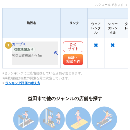
スクロールできます →
施設名
リンク
ウェア
シュー
タ
レンタ
ズレン
レ
ル
タル
×
×
カーブス
公式
1
サイト
複数店舗あり
益田市役所から1m
体験・
相談予約
※当ランキングには広告提携している店舗が含まれます。
※掲載順位は複数の要素を元に決定しています。
※
ランキング評価の考え方
益田市で他のジャンルの店舗を探す