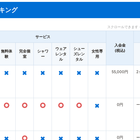
キング
スクロールできます 
サービス
入会金
ウェア
シュー
(税込)
無料体
完全個
シャワ
女性専
レンタ
ズレン
験
室
ー
用
ル
タル
×
×
×
×
×
×
55,000円
2
○
○
○
○
○
×
0円
ー
×
○
×
×
×
×
0円
ー