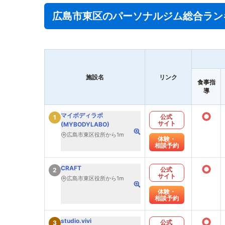
広島市東区のパーソナルジム総合ラン
施設名
リンク
食事指
導
○
マイボディラボ
公式
1
サイト
(MYBODYLABO)
広島市東区役所から1m
体験・
相談予約
○
CRAFT
公式
2
サイト
広島市東区役所から1m
体験・
相談予約
○
studio.vivi
公式
3