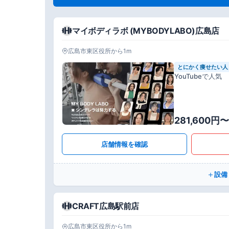
マイボディラボ (MYBODYLABO)広島店
広島市東区役所から1m
とにかく痩せたい人
YouTubeで人気
281,600円〜
店舗情報を確認
設備
CRAFT広島駅前店
広島市東区役所から1m