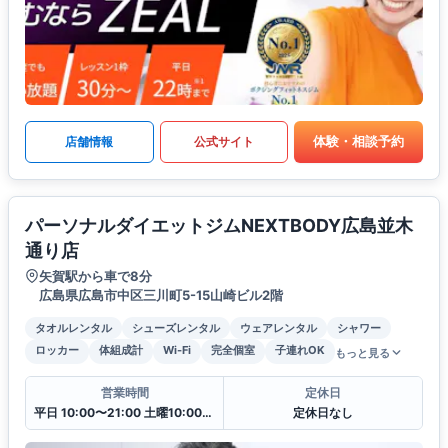
体験・相談予約
店舗情報
公式サイト
パーソナルダイエットジムNEXTBODY広島並木
通り店
矢賀駅から車で8分
広島県広島市中区三川町5-15山崎ビル2階
タオルレンタル
シューズレンタル
ウェアレンタル
シャワー
ロッカー
体組成計
Wi-Fi
完全個室
子連れOK
もっと見る
営業時間
定休日
平日 10:00〜21:00 土曜10:00〜20:00 日曜10:00〜18:00
定休日なし