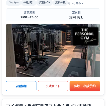
ロッカー
体組成計
子連れOK
無料体験
もっと見る
営業時間
定休日
7:00〜23:00
定休日なし
体験・相談予約
店舗情報
公式サイト
マイボディラボ広島アストラムライン本通店