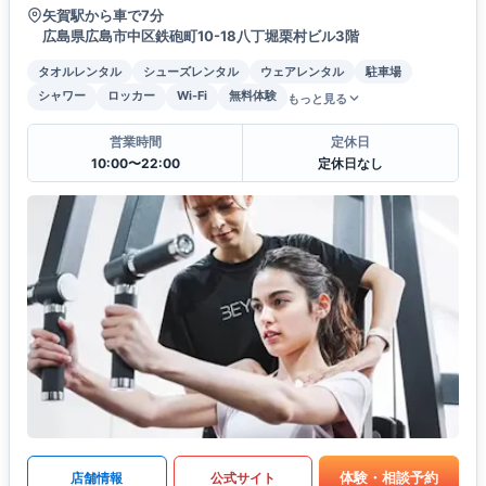
矢賀駅から車で7分
広島県広島市中区鉄砲町10-18八丁堀栗村ビル3階
タオルレンタル
シューズレンタル
ウェアレンタル
駐車場
シャワー
ロッカー
Wi-Fi
無料体験
もっと見る
営業時間
定休日
10:00〜22:00
定休日なし
体験・相談予約
店舗情報
公式サイト