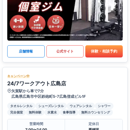
体験・相談予約
店舗情報
公式サイト
キャンペーン中
24/7ワークアウト広島店
矢賀駅から車で7分
広島県広島市中区鉄砲町5-7広島偕成ビル1F
タオルレンタル
シューズレンタル
ウェアレンタル
シャワー
完全個室
無料体験
水素水
食事指導
無料カウンセリング
営業時間
定休日
7:00〜24:00
要確認