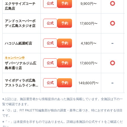
○
公式
予約
エクササイズコーチ
9,900円〜
広島店
アンドゥスーパーボ
○
公式
予約
17,600円〜
ディ広島スタジオ店
-
公式
予約
ハコジム紙屋町店
4,180円〜
キャンペーン中
○
公式
予約
ザ パーソナルジム広
17,600円〜
島本通り店
マイボディラボ広島
-
公式
予約
149,600円〜
アストラムライン本
通店
※上記には、施設運営者から情報提供のあった施設を掲載しています。全施設は下の一
覧で確認できます。
※「○」は、FIT PALETTE編集部が独自の調査・基準に基づき、特におすすめする項目
です。
※「－」は未提供を示すものではありません。詳細は各施設の公式サイトをご確認くだ
さい。