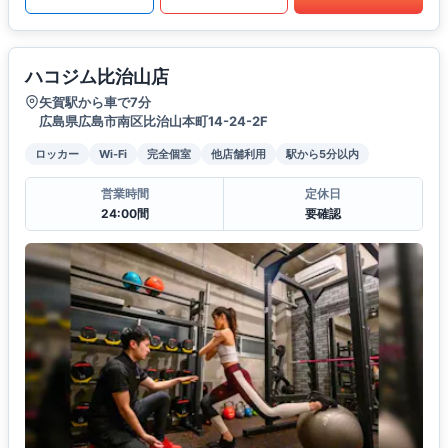
ハコジム比治山店
矢賀駅から車で7分
広島県広島市南区比治山本町14-24-2F
ロッカー
Wi-Fi
完全個室
他店舗利用
駅から5分以内
営業時間
定休日
24:00間
要確認