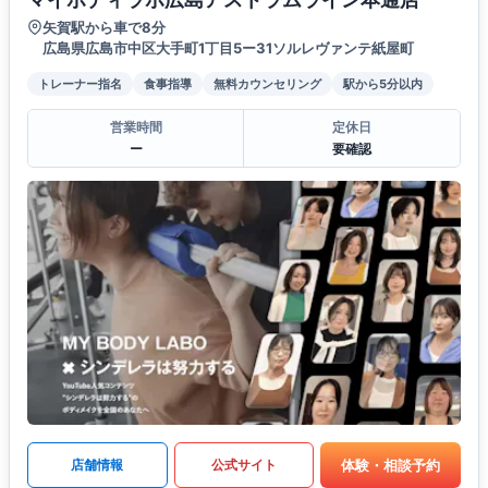
矢賀駅から車で8分
広島県広島市中区大手町1丁目5ー31ソルレヴァンテ紙屋町
トレーナー指名
食事指導
無料カウンセリング
駅から5分以内
営業時間
定休日
ー
要確認
体験・相談予約
店舗情報
公式サイト