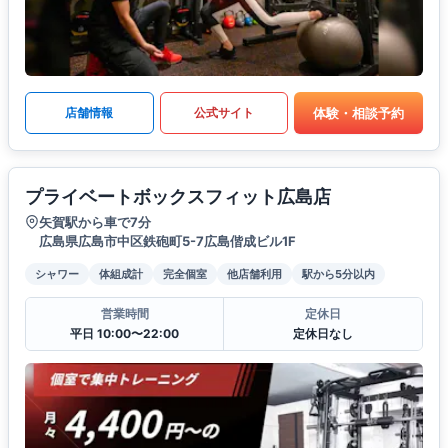
体験・相談予約
店舗情報
公式サイト
プライベートボックスフィット広島店
矢賀駅から車で7分
広島県広島市中区鉄砲町5-7広島偕成ビル1F
シャワー
体組成計
完全個室
他店舗利用
駅から5分以内
営業時間
定休日
平日 10:00〜22:00
定休日なし