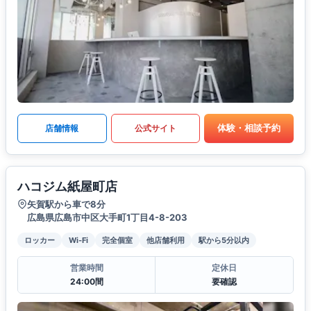
体験・相談予約
店舗情報
公式サイト
ハコジム紙屋町店
矢賀駅から車で8分
広島県広島市中区大手町1丁目4-8-203
ロッカー
Wi-Fi
完全個室
他店舗利用
駅から5分以内
営業時間
定休日
24:00間
要確認