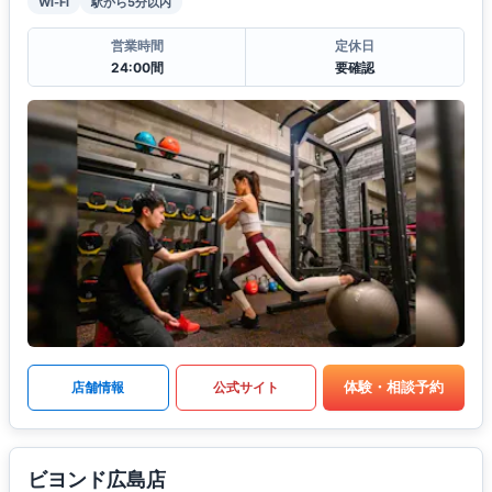
Wi-Fi
駅から5分以内
営業時間
定休日
24:00間
要確認
体験・相談予約
店舗情報
公式サイト
ビヨンド広島店