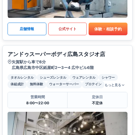
体験・相談予約
店舗情報
公式サイト
アンドゥスーパーボディ広島スタジオ店
矢賀駅から車で8分
広島県広島市中区紙屋町2ー3ー4 広中ビル6階
タオルレンタル
シューズレンタル
ウェアレンタル
シャワー
体組成計
無料体験
ウォーターサーバー
プロテイン
もっと見る
営業時間
定休日
8:00〜22:00
不定休