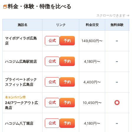
料金・体験・特徴を比べる
スクロールできます →
施設名
リンク
料金目安
無料体験
マイボディラボ広島
-
公式
予約
149,600円〜
店
-
公式
予約
ハコジム広島駅前店
4,180円〜
プライベートボック
-
公式
予約
4,400円〜
スフィット広島店
キャンペーン中
○
公式
予約
24/7ワークアウト広
10,450円〜
島店
-
公式
予約
ハコジム八丁堀店
4,180円〜