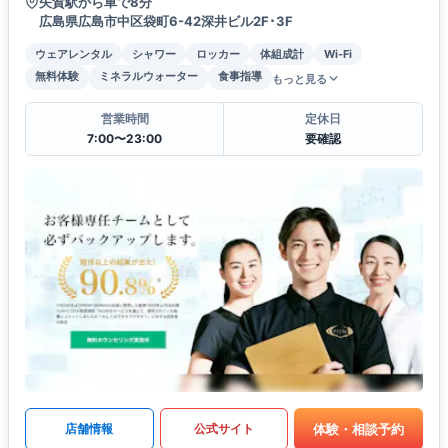
矢賀駅から車で8分
広島県広島市中区袋町6-42深井ビル2F･3F
ウェアレンタル
シャワー
ロッカー
体組成計
Wi-Fi
無料体験
ミネラルウォーター
食事指導
もっと見る
営業時間
定休日
7:00〜23:00
要確認
体験・相談予約
店舗情報
公式サイト