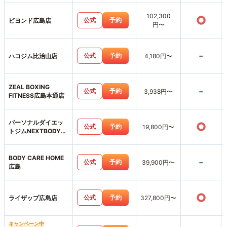
102,300
○
公式
予約
ビヨンド広島店
円〜
-
公式
予約
ハコジム比治山店
4,180円〜
ZEAL BOXING
-
公式
予約
3,938円〜
FITNESS広島本通店
パーソナルダイエッ
○
公式
予約
19,800円〜
トジムNEXTBODY広
島並木通り店
BODY CARE HOME
-
公式
予約
39,900円〜
広島
○
公式
予約
ライザップ広島店
327,800円〜
キャンペーン中