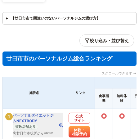
【廿日市市で間違いのないパーソナルジムの選び方】
絞り込み・並び替え
廿日市市のパーソナルジム総合ランキング
スクロールできます →
施設名
リンク
食事指
無料体
完
導
験
○
○
パーソナルダイエットジ
公式
1
サイト
ムNEXTBODY
複数店舗あり
体験・
廿日市市役所から463m
相談予約