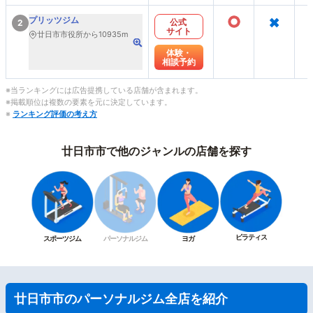
○
×
プリッツジム
公式
2
サイト
廿日市市役所から10935m
体験・
相談予約
※当ランキングには広告提携している店舗が含まれます。
※掲載順位は複数の要素を元に決定しています。
※
ランキング評価の考え方
廿日市市で他のジャンルの店舗を探す
ピラティス
スポーツジム
パーソナルジム
ヨガ
廿日市市のパーソナルジム全店を紹介