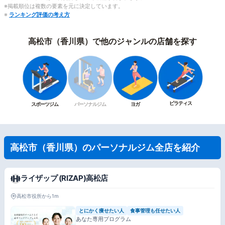
※掲載順位は複数の要素を元に決定しています。
※
ランキング評価の考え方
高松市（香川県）で他のジャンルの店舗を探す
ピラティス
スポーツジム
パーソナルジム
ヨガ
高松市（香川県）のパーソナルジム全店を紹介
ライザップ (RIZAP)高松店
高松市役所から1m
とにかく痩せたい人
食事管理も任せたい人
あなた専用プログラム