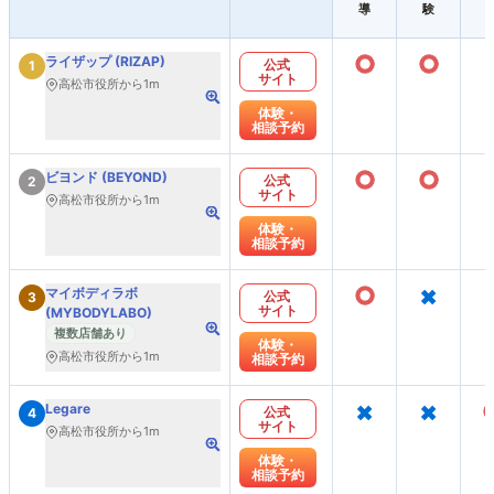
導
験
○
○
ライザップ (RIZAP)
公式
1
サイト
高松市役所から1m
体験・
相談予約
○
○
ビヨンド (BEYOND)
公式
2
サイト
高松市役所から1m
体験・
相談予約
○
×
マイボディラボ
公式
3
サイト
(MYBODYLABO)
複数店舗あり
体験・
高松市役所から1m
相談予約
×
×
Legare
公式
4
サイト
高松市役所から1m
体験・
相談予約