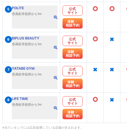
○
○
POLITE
公式
5
サイト
高松市役所から1m
体験・
相談予約
○
×
BIPLUS BEAUTY
公式
6
サイト
高松市役所から1m
体験・
相談予約
×
×
YATABE GYM
公式
7
サイト
高松市役所から1m
体験・
相談予約
○
×
LIFE TIME
公式
8
サイト
高松市役所から1m
体験・
相談予約
※当ランキングには広告提携している店舗が含まれます。