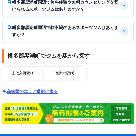
幡多郡黒潮町周辺で無料体験や無料カウンセリングを受
けられるスポーツジムはありますか？
幡多郡黒潮町周辺で駐車場のあるスポーツジムはありま
すか？
幡多郡黒潮町でジムを駅から探す
土佐入野駅(1)
西大方駅(1)
高知県のエリア選択に戻る