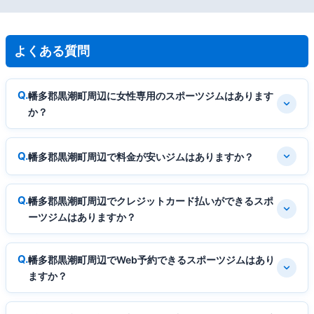
よくある質問
幡多郡黒潮町周辺に女性専用のスポーツジムはあります
か？
幡多郡黒潮町周辺で料金が安いジムはありますか？
幡多郡黒潮町周辺でクレジットカード払いができるスポ
ーツジムはありますか？
幡多郡黒潮町周辺でWeb予約できるスポーツジムはあり
ますか？