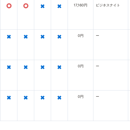
○
○
×
×
17,160円
ビジネスナイト
×
×
×
×
0円
ー
×
×
×
×
0円
ー
×
×
×
×
0円
ー