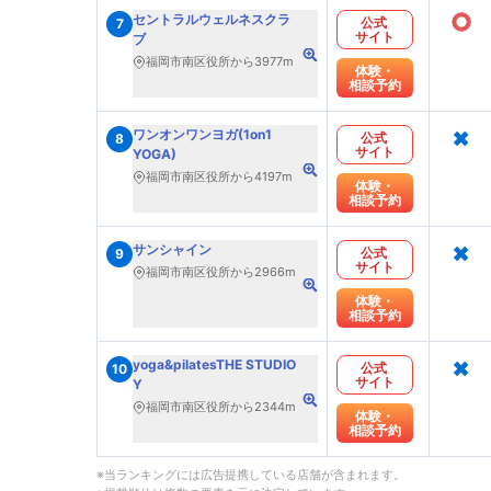
○
セントラルウェルネスクラ
公式
7
サイト
ブ
福岡市南区役所から3977m
体験・
相談予約
×
ワンオンワンヨガ(1on1
公式
8
サイト
YOGA)
福岡市南区役所から4197m
体験・
相談予約
×
サンシャイン
公式
9
サイト
福岡市南区役所から2966m
体験・
相談予約
×
yoga&pilatesTHE STUDIO
公式
10
サイト
Y
福岡市南区役所から2344m
体験・
相談予約
※当ランキングには広告提携している店舗が含まれます。