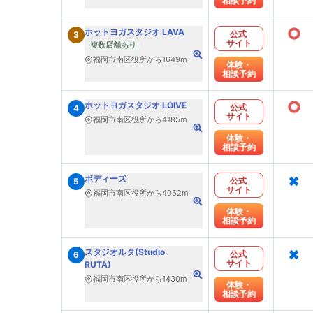
相談予約
○
ホットヨガスタジオ LAVA
公式
3
サイト
複数店舗あり
福岡市南区役所から1649m
体験・
相談予約
○
ホットヨガスタジオ LOIVE
公式
4
サイト
福岡市南区役所から4185m
体験・
相談予約
×
ボディーズ
公式
5
サイト
福岡市南区役所から4052m
体験・
相談予約
×
スタジオルタ(Studio
公式
6
サイト
RUTA)
福岡市南区役所から1430m
体験・
相談予約