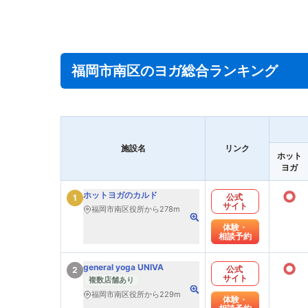
福岡市南区のヨガ総合ランキング
施設名
リンク
ホット
ヨガ
○
ホットヨガのカルド
公式
1
サイト
福岡市南区役所から278m
体験・
相談予約
○
general yoga UNIVA
公式
2
サイト
複数店舗あり
福岡市南区役所から229m
体験・