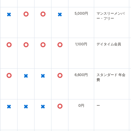
×
○
○
×
5,000円
マンスリーメンバ
ー・フリー
○
○
○
○
1,100円
デイタイム会員
○
×
×
○
6,600円
スタンダード 年会
費
×
×
×
○
0円
ー