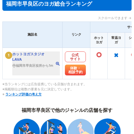
福岡市早良区のヨガ総合ランキング
スクロールできます →
サー
施設名
リンク
ホット
常温ヨ
シ
ヨガ
ガ
○
×
ホットヨガスタジオ
公式
1
サイト
LAVA
福岡市早良区役所から1m
体験・
相談予約
※当ランキングには広告提携している店舗が含まれます。
※掲載順位は複数の要素を元に決定しています。
※
ランキング評価の考え方
福岡市早良区で他のジャンルの店舗を探す