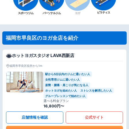
ピラティス
スポーツジム
パーソナルジム
ヨガ
福岡市早良区のヨガ全店を紹介
ホットヨガスタジオ LAVA西新店
福岡市早良区役所から1m
駅から5分以内のジムに通いたい人
女性専用ジムに通いたい人
姿勢・腰痛・肩こりが気になる人
ホットヨガを始めたい人
ストレスを解消したい人
グループレッスンで始めたい人
選べる料金プラン
16,800円〜
店舗情報を確認
公式サイト