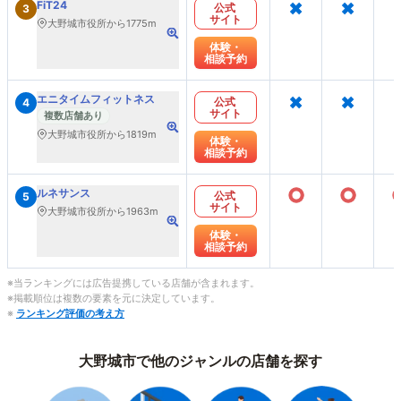
×
×
FiT24
公式
3
サイト
大野城市役所から1775m
体験・
相談予約
×
×
エニタイムフィットネス
公式
4
サイト
複数店舗あり
大野城市役所から1819m
体験・
相談予約
○
○
ルネサンス
公式
5
サイト
大野城市役所から1963m
体験・
相談予約
※当ランキングには広告提携している店舗が含まれます。
※掲載順位は複数の要素を元に決定しています。
※
ランキング評価の考え方
大野城市で他のジャンルの店舗を探す