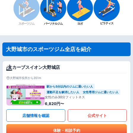
ピラティス
スポーツジム
パーソナルジム
ヨガ
大野城市のスポーツジム全店を紹介
カーブスイオン大野城店
大野城市役所から351m
駅から5分以内のジムに通いたい人
運動不足を解消したい人
女性専用ジムに通いたい人
女性のみ30分フィットネス
6,820円〜
店舗情報を確認
公式サイト
体験・相談予約