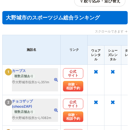
絞り込み・並び替え
大野城市のスポーツジム総合ランキング
スクロールできます →
施設名
リンク
ウェア
シュー
タ
レンタ
ズレン
レ
ル
タル
×
×
カーブス
公式
1
サイト
複数店舗あり
大野城市役所から351m
体験・
相談予約
×
×
チョコザップ
公式
2
サイト
(chocoZAP)
複数店舗あり
体験・
大野城市役所から1082m
相談予約