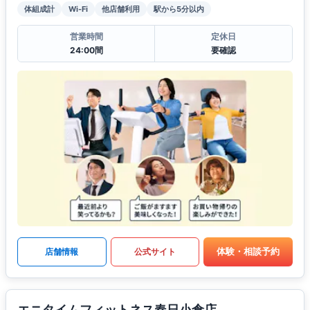
体組成計
Wi-Fi
他店舗利用
駅から5分以内
営業時間
定休日
24:00間
要確認
体験・相談予約
店舗情報
公式サイト
エニタイムフィットネス春日小倉店