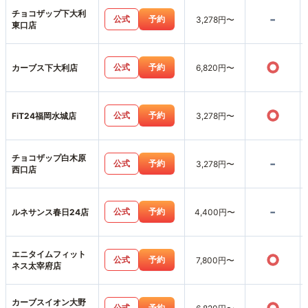
チョコザップ下大利
-
公式
予約
3,278円〜
東口店
○
公式
予約
カーブス下大利店
6,820円〜
○
公式
予約
FiT24福岡水城店
3,278円〜
チョコザップ白木原
-
公式
予約
3,278円〜
西口店
-
公式
予約
ルネサンス春日24店
4,400円〜
エニタイムフィット
○
公式
予約
7,800円〜
ネス太宰府店
カーブスイオン大野
公式
予約