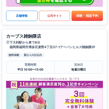
体験・相談予約
店舗情報
公式サイト
カーブス雑餉隈店
下大利駅から車で8分
福岡県福岡市博多区麦野4丁目37-1アーバンヒルズ雑餉隈2F
無料体験
駅から5分以内
営業時間
定休日
平日 10:00〜13:00
毎週日曜日