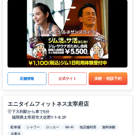
体験・相談予約
店舗情報
公式サイト
エニタイムフィットネス太宰府店
下大利駅から車で5分
福岡県太宰府市大佐野1-1-8 2F
駐車場
シャワー
ロッカー
Wi-Fi
他店舗利用
無料体験
水素水