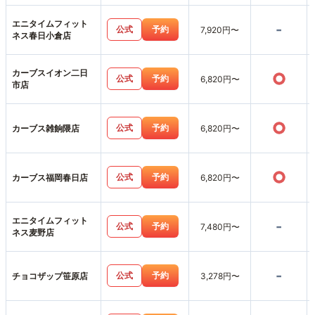
エニタイムフィット
-
公式
予約
7,920円〜
ネス春日小倉店
カーブスイオン二日
○
公式
予約
6,820円〜
市店
○
公式
予約
カーブス雑餉隈店
6,820円〜
○
公式
予約
カーブス福岡春日店
6,820円〜
エニタイムフィット
-
公式
予約
7,480円〜
ネス麦野店
-
公式
予約
チョコザップ笹原店
3,278円〜