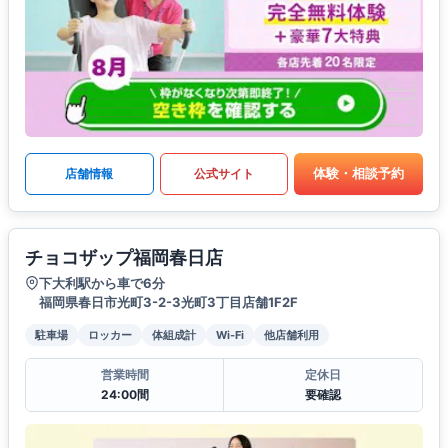
体験・相談予約
店舗情報
公式サイト
チョコザップ福岡春日店
下大利駅から車で6分
福岡県春日市光町3-2-3光町3丁目店舗1F2F
駐車場
ロッカー
体組成計
Wi-Fi
他店舗利用
営業時間
定休日
24:00間
要確認