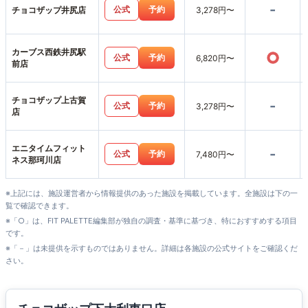
-
公式
予約
チョコザップ井尻店
3,278円〜
カーブス西鉄井尻駅
○
公式
予約
6,820円〜
前店
チョコザップ上古賀
-
公式
予約
3,278円〜
店
エニタイムフィット
-
公式
予約
7,480円〜
ネス那珂川店
※上記には、施設運営者から情報提供のあった施設を掲載しています。全施設は下の一
覧で確認できます。
※「○」は、FIT PALETTE編集部が独自の調査・基準に基づき、特におすすめする項目
です。
※「－」は未提供を示すものではありません。詳細は各施設の公式サイトをご確認くだ
さい。