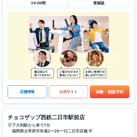
24:00間
要確認
体験・相談予約
店舗情報
公式サイト
チョコザップ西鉄二日市駅前店
下大利駅から車で7分
福岡県太宰府市朱雀2ー29ー12二日市店舗 1F