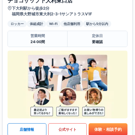
チョコザップ下大利東口店
下大利駅から徒歩2分
福岡県大野城市東大利2-3-1サンアトラスV1F
ロッカー
体組成計
Wi-Fi
他店舗利用
駅から5分以内
営業時間
定休日
24:00間
要確認
体験・相談予約
店舗情報
公式サイト