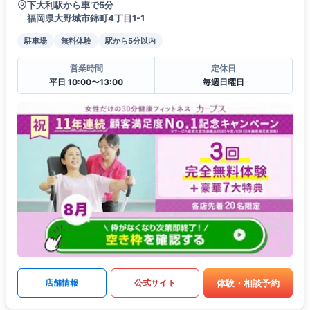
下大利駅から車で5分
福岡県大野城市錦町4丁目1-1
駐車場
無料体験
駅から5分以内
営業時間
定休日
平日 10:00〜13:00
毎週日曜日
体験・相談予約
店舗情報
公式サイト