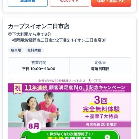
体験・相談予約
店舗情報
公式サイト
カーブスイオン二日市店
下大利駅から車で8分
福岡県筑紫野市二日市北2丁目2-1イオン二日市店3F
駐車場
無料体験
営業時間
定休日
平日 10:00〜13:00
毎週日曜日