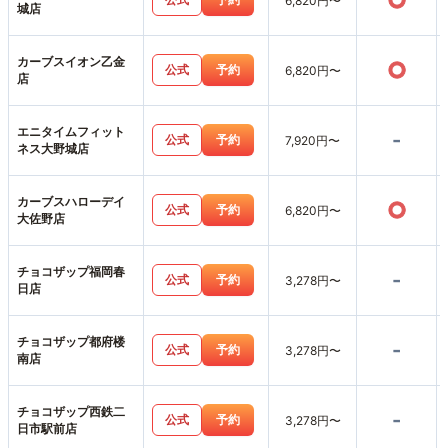
○
6,820円〜
城店
カーブスイオン乙金
○
公式
予約
6,820円〜
店
エニタイムフィット
-
公式
予約
7,920円〜
ネス大野城店
カーブスハローデイ
○
公式
予約
6,820円〜
大佐野店
チョコザップ福岡春
-
公式
予約
3,278円〜
日店
チョコザップ都府楼
-
公式
予約
3,278円〜
南店
チョコザップ西鉄二
-
公式
予約
3,278円〜
日市駅前店