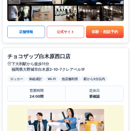
体験・相談予約
店舗情報
公式サイト
チョコザップ白木原西口店
下大利駅から徒歩11分
福岡県大野城市白木原2-10-7クレアベル1F
ロッカー
体組成計
Wi-Fi
他店舗利用
駅から5分以内
営業時間
定休日
24:00間
要確認