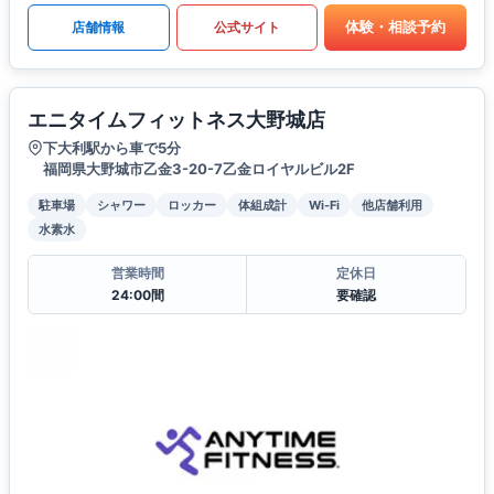
体験・相談予約
店舗情報
公式サイト
エニタイムフィットネス大野城店
下大利駅から車で5分
福岡県大野城市乙金3-20-7乙金ロイヤルビル2F
駐車場
シャワー
ロッカー
体組成計
Wi-Fi
他店舗利用
水素水
営業時間
定休日
24:00間
要確認