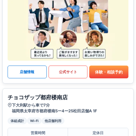
体験・相談予約
店舗情報
公式サイト
チョコザップ都府楼南店
下大利駅から車で7分
福岡県太宰府市都府楼南5ー4ー25松田店舗A 1F
体組成計
Wi-Fi
他店舗利用
営業時間
定休日