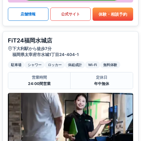
体験・相談予約
店舗情報
公式サイト
FiT24福岡水城店
下大利駅から徒歩7分
福岡県太宰府市水城1丁目24-404-1
駐車場
シャワー
ロッカー
体組成計
Wi-Fi
無料体験
営業時間
定休日
24:00間営業
年中無休