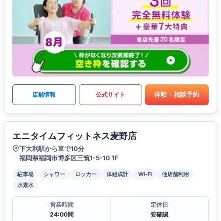
体験・相談予約
店舗情報
公式サイト
エニタイムフィットネス麦野店
下大利駅から車で10分
福岡県福岡市博多区三筑1-5-10 1F
駐車場
シャワー
ロッカー
体組成計
Wi-Fi
他店舗利用
水素水
営業時間
定休日
24:00間
要確認