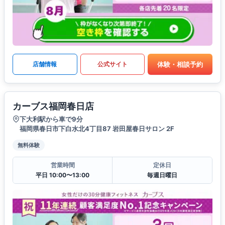
体験・相談予約
店舗情報
公式サイト
カーブス福岡春日店
下大利駅から車で9分
福岡県春日市下白水北4丁目87 岩田屋春日サロン 2F
無料体験
営業時間
定休日
平日 10:00〜13:00
毎週日曜日