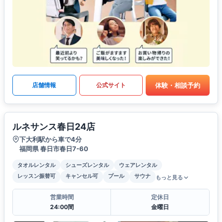
体験・相談予約
店舗情報
公式サイト
ルネサンス春日24店
下大利駅から車で4分
福岡県 春日市春日7-60
タオルレンタル
シューズレンタル
ウェアレンタル
レッスン振替可
キャンセル可
プール
サウナ
もっと見る
営業時間
定休日
24:00間
金曜日