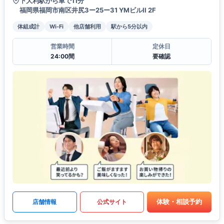
下大利駅から車で11分
福岡県福岡市南区井尻3ー25ー31 YMビルII 2F
体組成計
Wi-Fi
他店舗利用
駅から5分以内
営業時間
定休日
24:00間
要確認
体験・相談予約
店舗情報
公式サイト