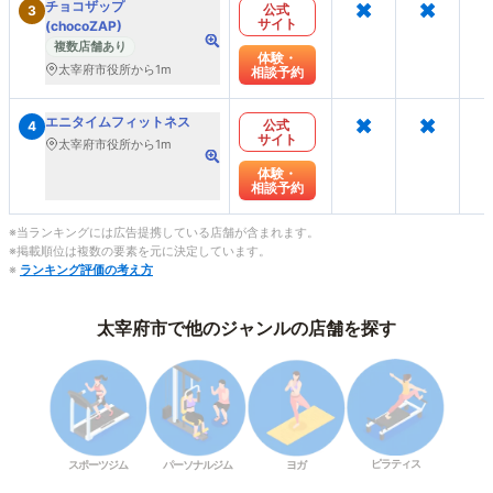
×
×
チョコザップ
公式
3
サイト
(chocoZAP)
複数店舗あり
体験・
太宰府市役所から1m
相談予約
×
×
エニタイムフィットネス
公式
4
サイト
太宰府市役所から1m
体験・
相談予約
※当ランキングには広告提携している店舗が含まれます。
※掲載順位は複数の要素を元に決定しています。
※
ランキング評価の考え方
太宰府市で他のジャンルの店舗を探す
ピラティス
スポーツジム
パーソナルジム
ヨガ