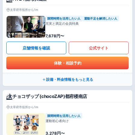
太宰府市役所から1m
隙間時間を活用したい人
運動不足を解消したい人
充実と満足の会員特典
7,678円〜
店舗情報を確認
公式サイト
体験・相談予約
設備・料金情報をもっと見る
チョコザップ (chocoZAP)都府楼南店
太宰府市役所から1m
隙間時間を活用したい人
運動初心者向け
3,278円〜