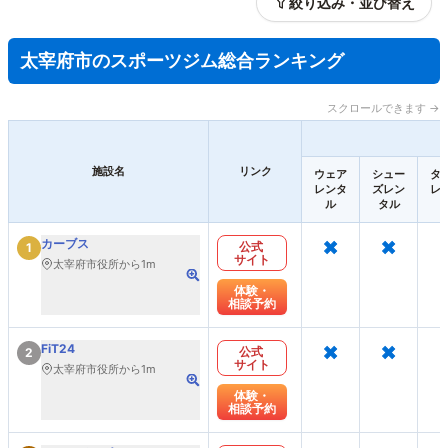
絞り込み・並び替え
太宰府市のスポーツジム総合ランキング
スクロールできます →
施設名
リンク
ウェア
シュー
タ
レンタ
ズレン
レ
ル
タル
×
×
カーブス
公式
1
サイト
太宰府市役所から1m
体験・
相談予約
×
×
FiT24
公式
2
サイト
太宰府市役所から1m
体験・
相談予約