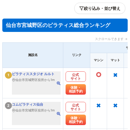
絞り込み・並び替え
仙台市宮城野区のピラティス総合ランキング
スクロールできます →
サ
施設名
リンク
マシン
マット
○
×
ピラティススタジオ ルルト
公式
1
サイト
仙台市宮城野区役所から1m
体験・
相談予約
×
×
コムピラティス仙台
公式
2
サイト
仙台市宮城野区役所から1m
体験・
相談予約