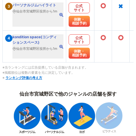
○
×
パーソナルジムハイライト
公式
3
サイト
仙台市宮城野区役所から1m
体験・
相談予約
○
○
kondition space(コンディ
公式
4
サイト
ションスペース)
仙台市宮城野区役所から1m
体験・
相談予約
※当ランキングには広告提携している店舗が含まれます。
※掲載順位は複数の要素を元に決定しています。
※
ランキング評価の考え方
仙台市宮城野区で他のジャンルの店舗を探す
ピラティス
スポーツジム
パーソナルジム
ヨガ