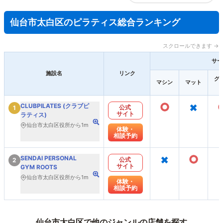
仙台市太白区のピラティス総合ランキング
スクロールできます →
サー
施設名
リンク
グ
マシン
マット
○
×
CLUBPILATES (クラブピ
公式
1
サイト
ラティス)
仙台市太白区役所から1m
体験・
相談予約
×
○
SENDAI PERSONAL
公式
2
サイト
GYM ROOTS
仙台市太白区役所から1m
体験・
相談予約
仙台市太白区で他のジャンルの店舗を探す