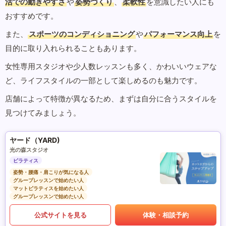
活での動きやすさ
や
姿勢づくり
、
柔軟性
を意識したい人にも
おすすめです。
また、
スポーツのコンディショニング
や
パフォーマンス向上
を
目的に取り入れられることもあります。
女性専用スタジオや少人数レッスンも多く、かわいいウェアな
ど、ライフスタイルの一部として楽しめるのも魅力です。
店舗によって特徴が異なるため、まずは自分に合うスタイルを
見つけてみましょう。
ヤード（YARD)
光の森スタジオ
ピラティス
姿勢・腰痛・肩こりが気になる人
グループレッスンで始めたい人
マットピラティスを始めたい人
グループレッスンで始めたい人
公式サイトを見る
体験・相談予約