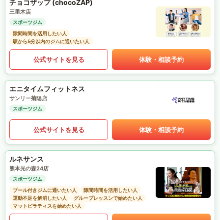
チョコザップ (chocoZAP)
三里木店
スポーツジム
隙間時間を活用したい人
駅から5分以内のジムに通いたい人
公式サイトを見る
体験・相談予約
エニタイムフィットネス
サンリー菊陽店
スポーツジム
公式サイトを見る
体験・相談予約
ルネサンス
熊本光の森24店
スポーツジム
プール付きジムに通いたい人
隙間時間を活用したい人
運動不足を解消したい人
グループレッスンで始めたい人
マットピラティスを始めたい人