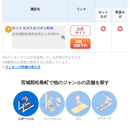
施設名
リンク
ホット
常温ヨ
ヨガ
ガ
○
○
ホットヨガスタジオ LAVA
公式
1
サイト
宮城郡松島町役所から10467m
体験・
相談予約
※当ランキングには広告提携している店舗が含まれます。
※掲載順位は複数の要素を元に決定しています。
※
ランキング評価の考え方
宮城郡松島町で他のジャンルの店舗を探す
ピラティス
スポーツジム
パーソナルジム
ヨガ