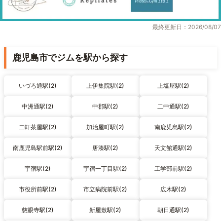
最終更新日：2026/08/07
鹿児島市でジムを駅から探す
いづろ通駅(2)
上伊集院駅(2)
上塩屋駅(2)
中洲通駅(2)
中郡駅(2)
二中通駅(2)
二軒茶屋駅(2)
加治屋町駅(2)
南鹿児島駅(2)
南鹿児島駅前駅(2)
唐湊駅(2)
天文館通駅(2)
宇宿駅(2)
宇宿一丁目駅(2)
工学部前駅(2)
市役所前駅(2)
市立病院前駅(2)
広木駅(2)
慈眼寺駅(2)
新屋敷駅(2)
朝日通駅(2)