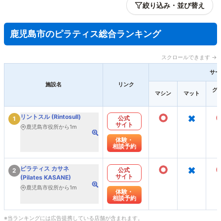
絞り込み・並び替え
鹿児島市のピラティス総合ランキング
スクロールできます →
サー
施設名
リンク
グ
マシン
マット
○
×
リントスル (Rintosull)
公式
1
サイト
鹿児島市役所から1m
体験・
相談予約
○
×
ピラティス カサネ
公式
2
サイト
(Pilates KASANE)
鹿児島市役所から1m
体験・
相談予約
※当ランキングには広告提携している店舗が含まれます。