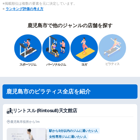
※掲載順位は複数の要素を元に決定しています。
※
ランキング評価の考え方
鹿児島市で他のジャンルの店舗を探す
ピラティス
スポーツジム
パーソナルジム
ヨガ
鹿児島市のピラティス全店を紹介
リントスル (Rintosull)天文館店
鹿児島市役所から1m
駅から5分以内のジムに通いたい人
女性専用ジムに通いたい人