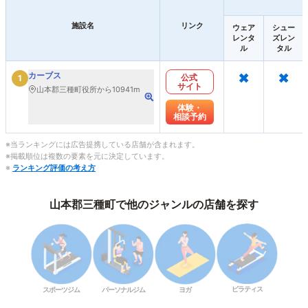
施設名
リンク
ウェア
シュー
レンタ
ズレン
ル
タル
×
×
カーブス
公式
1
サイト
山本郡三種町役所から10941m
体験・
相談予約
※当ランキングには広告提携している店舗が含まれます。
※掲載順位は複数の要素を元に決定しています。
※
ランキング評価の考え方
山本郡三種町で他のジャンルの店舗を探す
ピラティス
スポーツジム
パーソナルジム
ヨガ