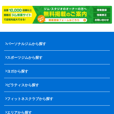
パーソナルジムから探す
スポーツジムから探す
ヨガから探す
ピラティスから探す
フィットネスクラブから探す
エリアから探す