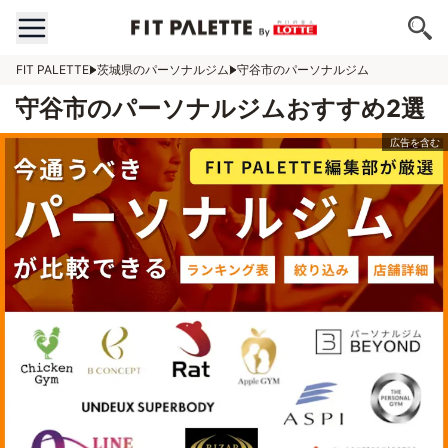
FIT PALETTE
茨城県のパーソナルジム
守谷市のパーソナルジム
守谷市のパーソナルジムおすすめ2選