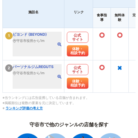
施設名
リンク
食事指
無料体
完
導
験
○
○
ビヨンド (BEYOND)
公式
1
サイト
守谷市役所から1m
体験・
相談予約
○
×
パーソナルジムREGUTS
公式
2
サイト
守谷市役所から1m
体験・
相談予約
※当ランキングには広告提携している店舗が含まれます。
※掲載順位は複数の要素を元に決定しています。
※
ランキング評価の考え方
守谷市で他のジャンルの店舗を探す