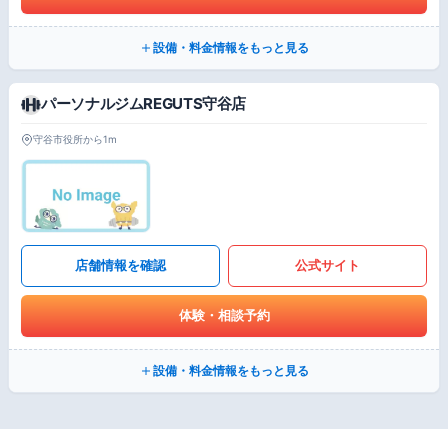
設備・料金情報をもっと見る
パーソナルジムREGUTS守谷店
守谷市役所から1m
店舗情報を確認
公式サイト
体験・相談予約
設備・料金情報をもっと見る