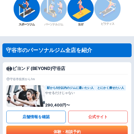
ピラティス
スポーツジム
パーソナルジム
ヨガ
守谷市のパーソナルジム全店を紹介
ビヨンド (BEYOND)守谷店
守谷市役所から1m
駅から5分以内のジムに通いたい人
とにかく痩せたい人
やせるだけじゃない
290,400円〜
店舗情報を確認
公式サイト
体験・相談予約