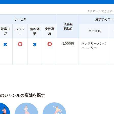
スクロールできます 
サービス
おすすめコー
入会金
(税込)
常温ヨ
シャワ
無料体
女性専
コース名
ガ
ー
験
用
×
○
×
○
5,000円
マンスリーメンバ
ー・フリー
のジャンルの店舗を探す