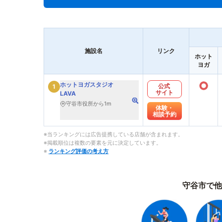
施設名
リンク
ホット
ヨガ
○
ホットヨガスタジオ
公式
1
サイト
LAVA
守谷市役所から1m
体験・
相談予約
※当ランキングには広告提携している店舗が含まれます。
※掲載順位は複数の要素を元に決定しています。
※
ランキング評価の考え方
守谷市で他