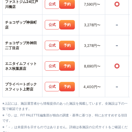
ファストジム24江戸
○
公式
予約
7,590円〜
川橋店
チョコザップ神保町
-
公式
予約
3,278円〜
店
チョコザップ外神田
-
公式
予約
3,278円〜
二丁目店
エニタイムフィット
○
公式
予約
8,690円〜
ネス秋葉原店
プライベートボック
-
公式
予約
4,400円〜
スフィット上野店
※上記には、施設運営者から情報提供のあった施設を掲載しています。全施設は下の一
覧で確認できます。
※「○」は、FIT PALETTE編集部が独自の調査・基準に基づき、特におすすめする項目
です。
※「－」は未提供を示すものではありません。詳細は各施設の公式サイトをご確認くだ