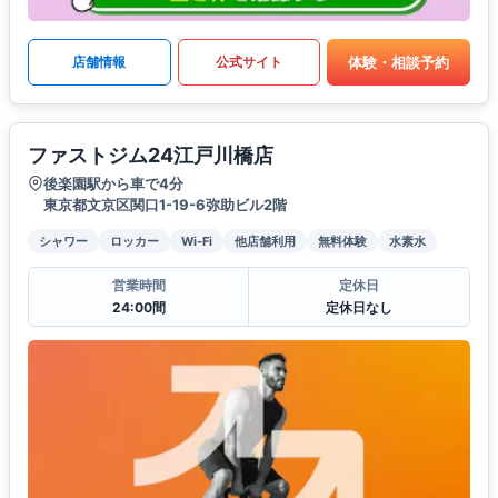
体験・相談予約
店舗情報
公式サイト
ファストジム24江戸川橋店
後楽園駅から車で4分
東京都文京区関口1-19-6弥助ビル2階
シャワー
ロッカー
Wi-Fi
他店舗利用
無料体験
水素水
営業時間
定休日
24:00間
定休日なし