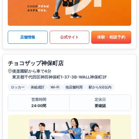
体験・相談予約
店舗情報
公式サイト
チョコザップ神保町店
後楽園駅から車で4分
東京都千代田区神田神保町1-37-3B-WALL神保町2F
ロッカー
体組成計
Wi-Fi
他店舗利用
駅から5分以内
営業時間
定休日
24:00間
要確認