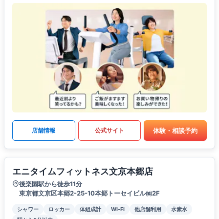
体験・相談予約
店舗情報
公式サイト
エニタイムフィットネス文京本郷店
後楽園駅から徒歩11分
東京都文京区本郷2-25-10本郷トーセイビル㈿2F
シャワー
ロッカー
体組成計
Wi-Fi
他店舗利用
水素水