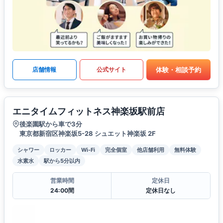
体験・相談予約
店舗情報
公式サイト
エニタイムフィットネス神楽坂駅前店
後楽園駅から車で3分
東京都新宿区神楽坂5-28 シュエット神楽坂 2F
シャワー
ロッカー
Wi-Fi
完全個室
他店舗利用
無料体験
水素水
駅から5分以内
営業時間
定休日
24:00間
定休日なし