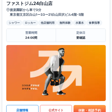
ファストジム24白山店
後楽園駅から車で3分
東京都文京区白山1ー33ー21白山田沢ビル4階･5階
シャワー
ロッカー
他店舗利用
無料体験
水素水
食事指導
営業時間
定休日
24:00間
要確認
体験・相談予約
店舗情報
公式サイト