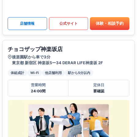
体験・相談予約
店舗情報
公式サイト
チョコザップ神楽坂店
後楽園駅から車で3分
東京都 新宿区 神楽坂5ー34 DERAR LIFE神楽坂 2F
体組成計
Wi-Fi
他店舗利用
駅から5分以内
営業時間
定休日
24:00間
要確認