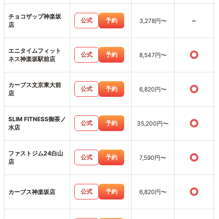
チョコザップ神楽坂
-
公式
予約
3,278円〜
店
エニタイムフィット
○
公式
予約
8,547円〜
ネス神楽坂駅前店
カーブス文京東大前
○
公式
予約
6,820円〜
店
SLIM FITNESS御茶ノ
○
公式
予約
35,200円〜
水店
ファストジム24白山
○
公式
予約
7,590円〜
店
○
公式
予約
カーブス神楽坂店
6,820円〜