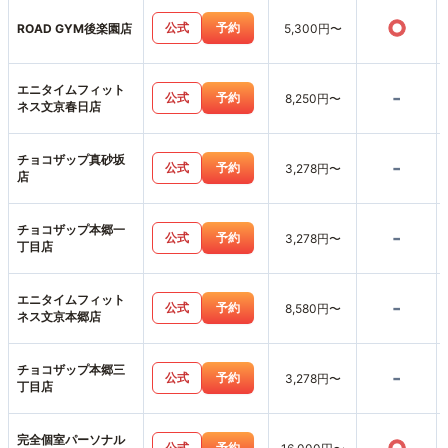
○
公式
予約
ROAD GYM後楽園店
5,300円〜
エニタイムフィット
-
公式
予約
8,250円〜
ネス文京春日店
チョコザップ真砂坂
-
公式
予約
3,278円〜
店
チョコザップ本郷一
-
公式
予約
3,278円〜
丁目店
エニタイムフィット
-
公式
予約
8,580円〜
ネス文京本郷店
チョコザップ本郷三
-
公式
予約
3,278円〜
丁目店
完全個室パーソナル
公式
予約