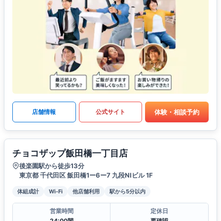
体験・相談予約
店舗情報
公式サイト
チョコザップ飯田橋一丁目店
後楽園駅から徒歩13分
東京都 千代田区 飯田橋1ー6ー7 九段NIビル 1F
体組成計
Wi-Fi
他店舗利用
駅から5分以内
営業時間
定休日
24:00間
要確認