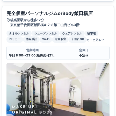
完全個室パーソナルジムorBody飯田橋店
後楽園駅から徒歩12分
東京都千代田区飯田橋4-7-8第二山商ビル3階
タオルレンタル
シューズレンタル
ウェアレンタル
駐車場
ロッカー
体組成計
Wi-Fi
完全個室
子連れOK
もっと見る
営業時間
定休日
平日 8:00〜23:00(最終受付21:30)土日祝日8:00〜23:00(最終受付21:30)
不定休