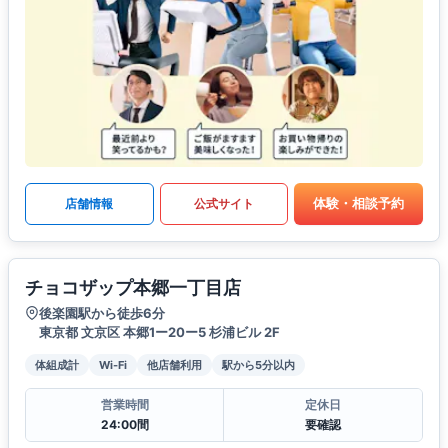
体験・相談予約
店舗情報
公式サイト
チョコザップ本郷一丁目店
後楽園駅から徒歩6分
東京都 文京区 本郷1ー20ー5 杉浦ビル 2F
体組成計
Wi-Fi
他店舗利用
駅から5分以内
営業時間
定休日
24:00間
要確認