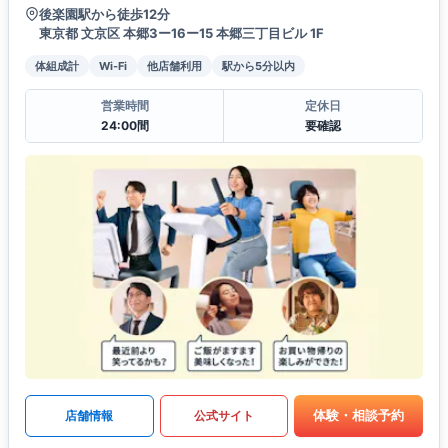
後楽園駅から徒歩12分
東京都 文京区 本郷3ー16ー15 本郷三丁目ビル 1F
体組成計
Wi-Fi
他店舗利用
駅から5分以内
営業時間
定休日
24:00間
要確認
体験・相談予約
店舗情報
公式サイト