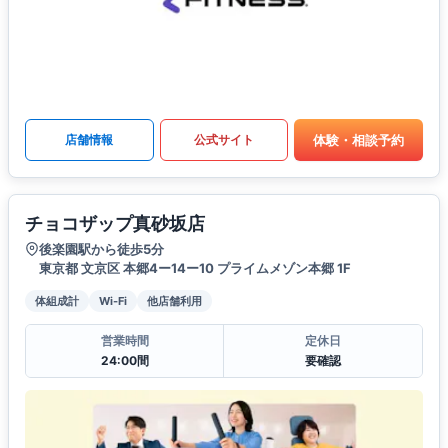
体験・相談予約
店舗情報
公式サイト
チョコザップ真砂坂店
後楽園駅から徒歩5分
東京都 文京区 本郷4ー14ー10 プライムメゾン本郷 1F
体組成計
Wi-Fi
他店舗利用
営業時間
定休日
24:00間
要確認